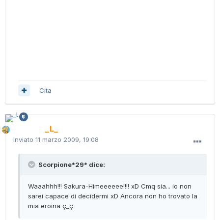
Cita
_L_
Inviato
11 marzo 2009, 19:08
Scorpione*29* dice:
Waaahhh!!! Sakura-Himeeeeee!!!! xD Cmq sia... io non
sarei capace di decidermi xD Ancora non ho trovato la
mia eroina ç_ç