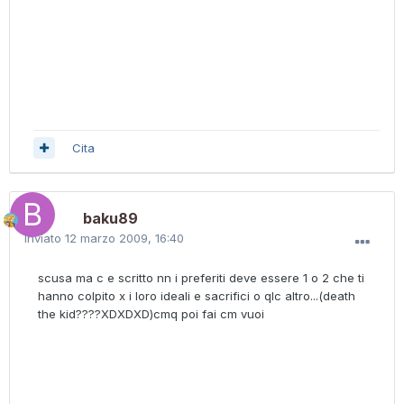
Cita
baku89
Inviato
12 marzo 2009, 16:40
scusa ma c e scritto nn i preferiti deve essere 1 o 2 che ti
hanno colpito x i loro ideali e sacrifici o qlc altro...(death
the kid????XDXDXD)cmq poi fai cm vuoi