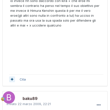
io invece nn sono daccordo con kira + che eroe mi
sembra il contrario ha perso nel tempo il suo obiettivo per
me invece è Himura Kenshin questa è per me il vero
eroe(gli altri sono nulla in confronto a lui) ha ucciso in
passato ma ora usa la sua spada solo per difendere gli
altri e mai + x uccidere qualcuno
Cita
baku89
Inviato
22 marzo 2009, 22:21