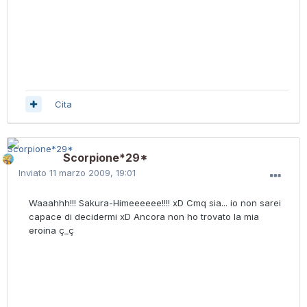
Cita
Scorpione*29*
Inviato
11 marzo 2009, 19:01
Waaahhh!!! Sakura-Himeeeeee!!!! xD Cmq sia... io non sarei
capace di decidermi xD Ancora non ho trovato la mia
eroina ç_ç