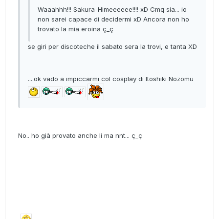
Waaahhh!!! Sakura-Himeeeeee!!!! xD Cmq sia... io
non sarei capace di decidermi xD Ancora non ho
trovato la mia eroina ç_ç
se giri per discoteche il sabato sera la trovi, e tanta XD
....ok vado a impiccarmi col cosplay di Itoshiki Nozomu
No.. ho già provato anche li ma nnt... ç_ç