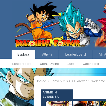
Esplora
Attività
Leaderboard
Mini
Leaderboard
Utenti Online
Staff
Calendario
Indice
Benvenuti su DB Forever
Welcom
ANIME IN
EVIDENZA