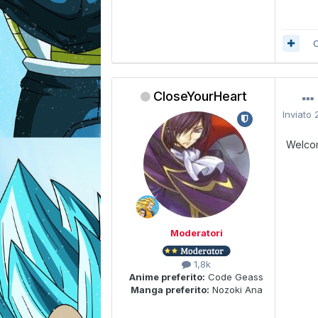
C
CloseYourHeart
Inviato
Welco
Moderatori
1,8k
Anime preferito:
Code Geass
Manga preferito:
Nozoki Ana