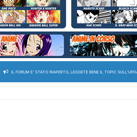
IL FORUM E' STATO RIAPERTO, LEGGETE BENE IL TOPIC SULL'UPD