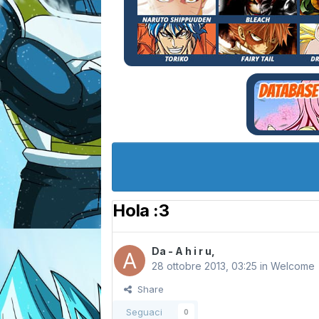
Hola :3
Da
- A h i r u
,
28 ottobre 2013, 03:25
in
Welcome
Share
Seguaci
0