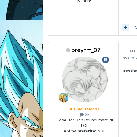
Milann!!
C
breynm_07
Inviato
irassh
Anime Release
3k
Località:
Con Rei nel mare di
LCL
Anime preferito:
NGE