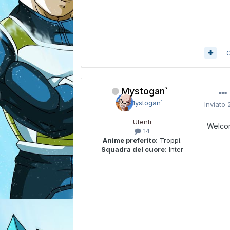
C
Mystogan`
Inviato
Utenti
Welco
14
Anime preferito:
Troppi.
Squadra del cuore:
Inter