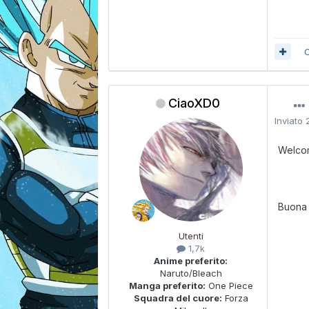
C
CiaoXD0
Inviato
Welcom
Buona 
Utenti
1,7k
Anime preferito:
Naruto/Bleach
Manga preferito:
One Piece
Squadra del cuore:
Forza