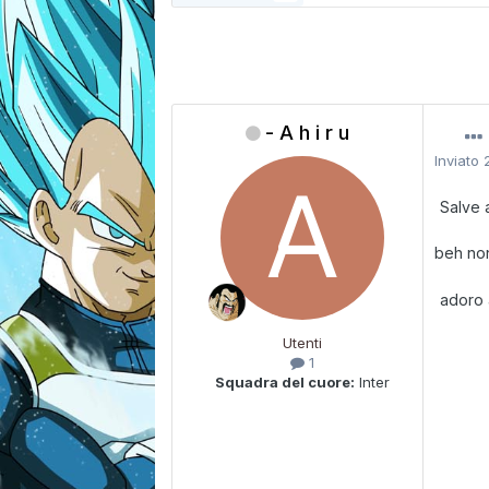
- A h i r u
Inviato
Salve a
beh no
adoro 
Utenti
1
Squadra del cuore:
Inter