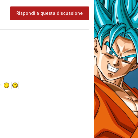
e
Rispondi a questa discussione
um