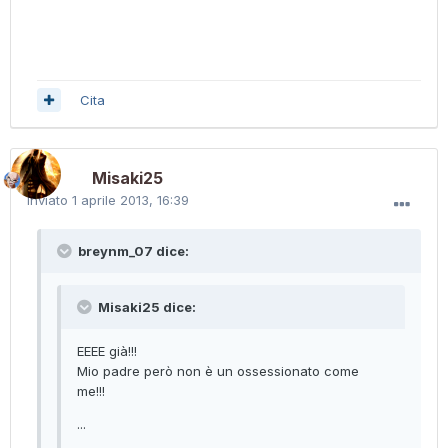
Cita
Misaki25
Inviato
1 aprile 2013, 16:39
breynm_07 dice:
Misaki25 dice:
EEEE già!!!
Mio padre però non è un ossessionato come
me!!!
...