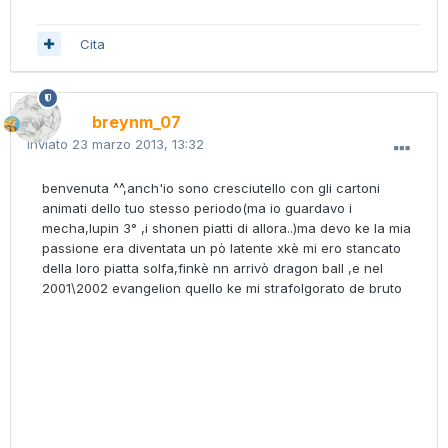
Cita
breynm_07
Inviato
23 marzo 2013, 13:32
benvenuta ^^,anch'io sono cresciutello con gli cartoni
animati dello tuo stesso periodo(ma io guardavo i
mecha,lupin 3° ,i shonen piatti di allora..)ma devo ke la mia
passione era diventata un pò latente xkè mi ero stancato
della loro piatta solfa,finkè nn arrivò dragon ball ,e nel
2001\2002 evangelion quello ke mi strafolgorato de bruto