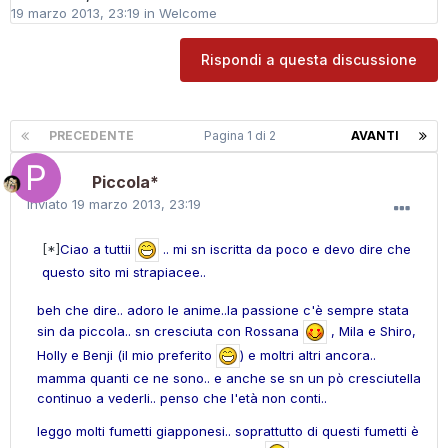
19 marzo 2013, 23:19
in
Welcome
Rispondi a questa discussione
PRECEDENTE
Pagina 1 di 2
AVANTI
Piccola*
Inviato
19 marzo 2013, 23:19
[*]
Ciao a tuttii
.. mi sn iscritta da poco e devo dire che
questo sito mi strapiacee..
beh che dire.. adoro le anime..la passione c'è sempre stata
sin da piccola.. sn cresciuta con Rossana
, Mila e Shiro,
Holly e Benji (il mio preferito
) e moltri altri ancora..
mamma quanti ce ne sono.. e anche se sn un pò cresciutella
continuo a vederli.. penso che l'età non conti..
leggo molti fumetti giapponesi.. soprattutto di questi fumetti è