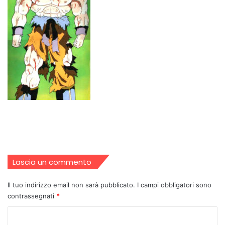
Lascia un commento
Il tuo indirizzo email non sarà pubblicato.
I campi obbligatori sono
contrassegnati
*
C