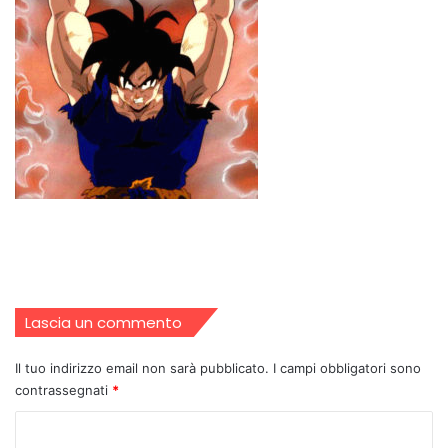
Lascia un commento
Il tuo indirizzo email non sarà pubblicato.
I campi obbligatori sono
contrassegnati
*
C