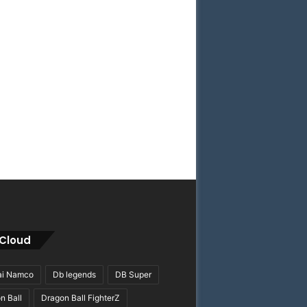
Cloud
ai Namco
Db legends
DB Super
n Ball
Dragon Ball FighterZ