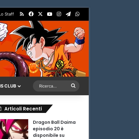
RSS
Facebook
X
You Tube
Instagram
Telegram
WhatsApp
Lo Staff
Ricerca...
NS CLUB
Articoli Recenti
Dragon Ball Daima
episodio 20 è
disponibile su