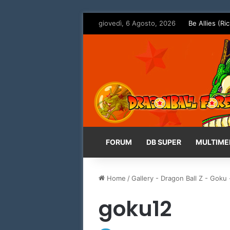
giovedì, 6 Agosto, 2026
Be Allies (Ric
FORUM
DB SUPER
MULTIME
Home
/
Gallery - Dragon Ball Z - Goku 
goku12