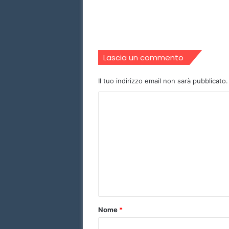
Lascia un commento
Il tuo indirizzo email non sarà pubblicato.
C
o
m
m
e
n
t
o
Nome
*
*