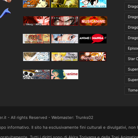
Drago
Drago
Drago
Drago
Episo
Star 
Super
Super
Torne
.it - All rights Reserved - Webmaster: Trunks02
o informativo. Il sito ha esclusivamente fini culturali e divulgativi, non
gratuitamente. Tutti i diritti sono di Akira Toriyama e della Toei Animatio