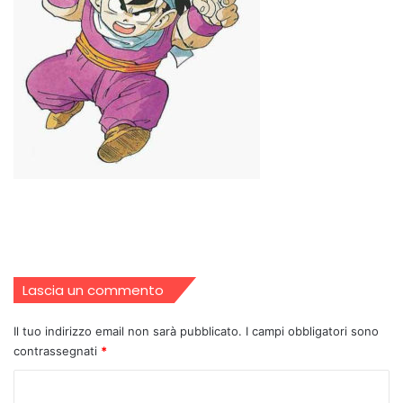
Lascia un commento
Il tuo indirizzo email non sarà pubblicato.
I campi obbligatori sono
contrassegnati
*
C