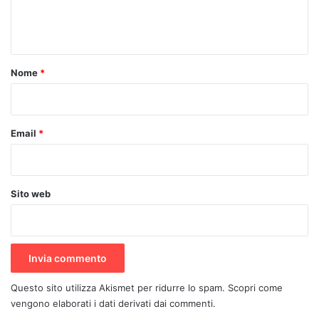
e
n
t
o
Nome
*
*
Email
*
Sito web
Questo sito utilizza Akismet per ridurre lo spam.
Scopri come
vengono elaborati i dati derivati dai commenti
.