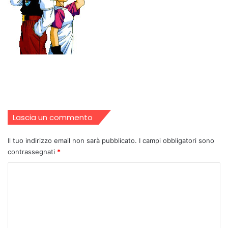
Lascia un commento
Il tuo indirizzo email non sarà pubblicato.
I campi obbligatori sono
contrassegnati
*
C
o
m
m