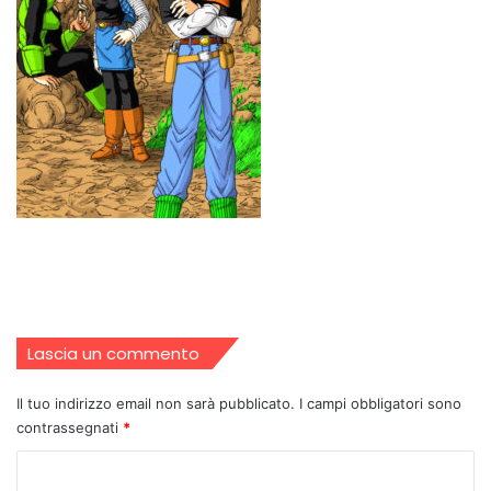
Lascia un commento
Il tuo indirizzo email non sarà pubblicato.
I campi obbligatori sono
contrassegnati
*
C