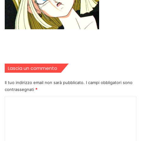
Lascia un commento
Il tuo indirizzo email non sarà pubblicato.
I campi obbligatori sono
contrassegnati
*
C
o
m
m
e