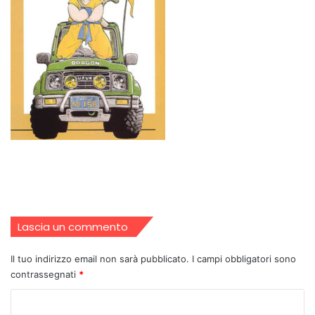
Lascia un commento
Il tuo indirizzo email non sarà pubblicato.
I campi obbligatori sono
contrassegnati
*
C