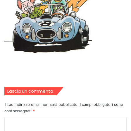
Lascia un commento
Il tuo indirizzo email non sarà pubblicato.
I campi obbligatori sono
contrassegnati
*
C
o