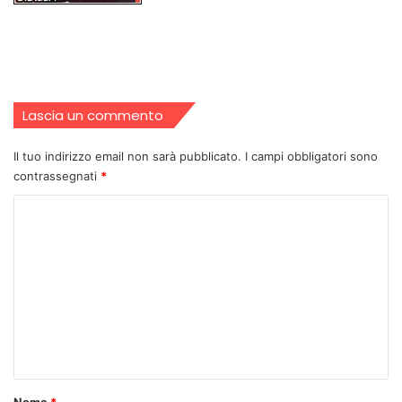
Lascia un commento
Il tuo indirizzo email non sarà pubblicato.
I campi obbligatori sono
contrassegnati
*
C
o
m
m
e
n
t
o