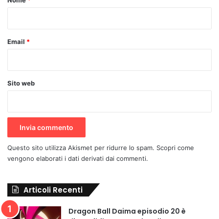
Nome
*
*
Email
*
Sito web
Questo sito utilizza Akismet per ridurre lo spam.
Scopri come
vengono elaborati i dati derivati dai commenti
.
Articoli Recenti
Dragon Ball Daima episodio 20 è