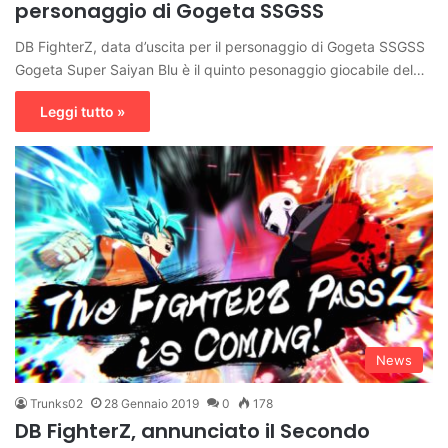
personaggio di Gogeta SSGSS
DB FighterZ, data d’uscita per il personaggio di Gogeta SSGSS
Gogeta Super Saiyan Blu è il quinto pesonaggio giocabile del…
Leggi tutto »
News
Trunks02
28 Gennaio 2019
0
178
DB FighterZ, annunciato il Secondo