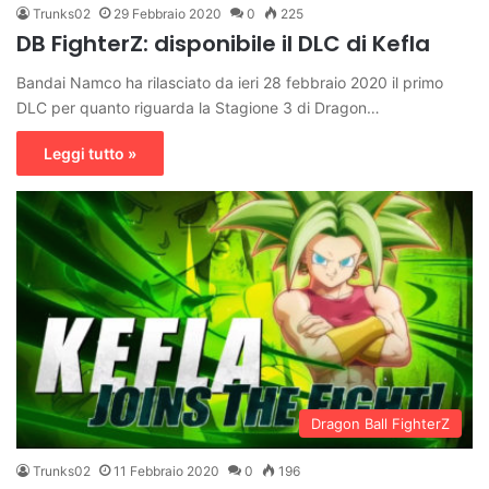
Trunks02
29 Febbraio 2020
0
225
DB FighterZ: disponibile il DLC di Kefla
Bandai Namco ha rilasciato da ieri 28 febbraio 2020 il primo
DLC per quanto riguarda la Stagione 3 di Dragon…
Leggi tutto »
Dragon Ball FighterZ
Trunks02
11 Febbraio 2020
0
196