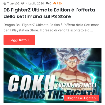
Trunks02
14 Luglio 2020
0
750
DB FighterZ Ultimate Edition è l’offerta
della settimana sul PS Store
Dragon Ball FighterZ Ultimate Edition è l’offerta della Settimana
per il Playstation Store. Il prezzo di vendità scontato è di…
Leggi tutto »
Dragon Ball FighterZ