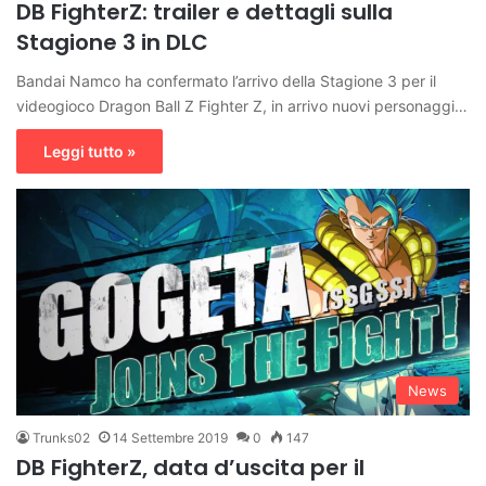
DB FighterZ: trailer e dettagli sulla
Stagione 3 in DLC
Bandai Namco ha confermato l’arrivo della Stagione 3 per il
videogioco Dragon Ball Z Fighter Z, in arrivo nuovi personaggi…
Leggi tutto »
News
Trunks02
14 Settembre 2019
0
147
DB FighterZ, data d’uscita per il