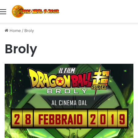
Menu
Home
/
Broly
Broly