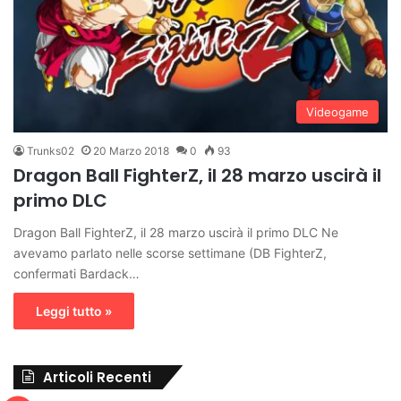
Videogame
Trunks02
20 Marzo 2018
0
93
Dragon Ball FighterZ, il 28 marzo uscirà il
primo DLC
Dragon Ball FighterZ, il 28 marzo uscirà il primo DLC Ne
avevamo parlato nelle scorse settimane (DB FighterZ,
confermati Bardack…
Leggi tutto »
Articoli Recenti