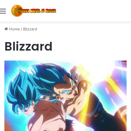
Menu
Home
/
Blizzard
Blizzard