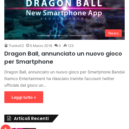
News
Trunks02
5 Marzo 2018
0
123
Dragon Ball, annunciato un nuovo gioco
per Smartphone
Dragon Ball, annunciato un nuovo gioco per Smartphone Bandai
Namco Entertainment ha rilasciato tramite l’account twitter
ufficiale del gioco un…
Leggi tutto »
Articoli Recenti