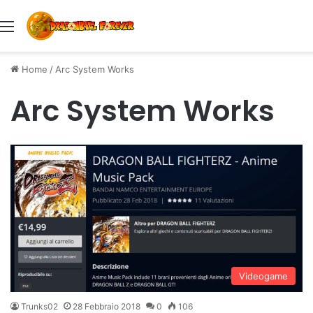
Menu
Home
/
Arc System Works
Arc System Works
Videogame
Trunks02
28 Febbraio 2018
0
106