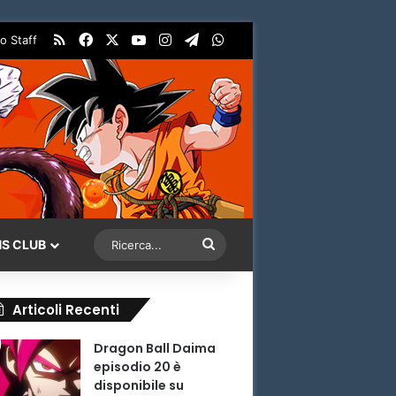
RSS
Facebook
X
You Tube
Instagram
Telegram
WhatsApp
o Staff
Ricerca...
NS CLUB
Articoli Recenti
Dragon Ball Daima
episodio 20 è
disponibile su