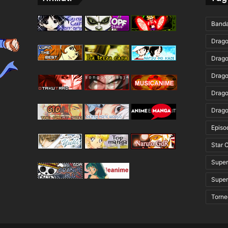
Band
Drago
Drago
Drago
Drago
Drago
Episo
Star 
Super
Super
Torne