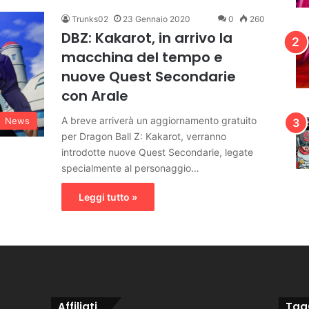
Trunks02
23 Gennaio 2020
0
260
DBZ: Kakarot, in arrivo la
macchina del tempo e
nuove Quest Secondarie
con Arale
A breve arriverà un aggiornamento gratuito
News
per Dragon Ball Z: Kakarot, verranno
introdotte nuove Quest Secondarie, legate
specialmente al personaggio…
Leggi tutto »
Affiliati
Tag