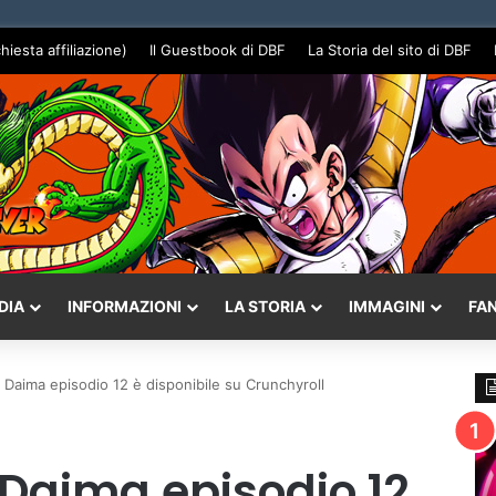
chiesta affiliazione)
Il Guestbook di DBF
La Storia del sito di DBF
DIA
INFORMAZIONI
LA STORIA
IMMAGINI
FA
 Daima episodio 12 è disponibile su Crunchyroll
 Daima episodio 12