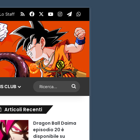
RSS
Facebook
X
You Tube
Instagram
Telegram
WhatsApp
Lo Staff
Ricerca...
NS CLUB
Articoli Recenti
Dragon Ball Daima
episodio 20 è
disponibile su