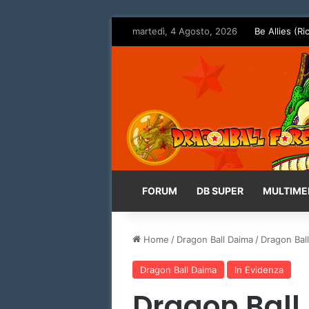
martedì, 4 Agosto, 2026
Be Allies (Ri
FORUM
DB SUPER
MULTIME
Home
/
Dragon Ball Daima
/
Dragon Ball
Dragon Ball Daima
In Evidenza
Dragon Ball