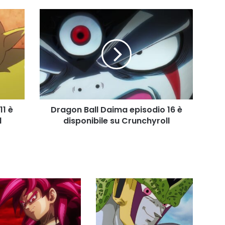
Dragon
Ball
Daima
episodio
16
è
disponibile
su
Crunchyroll
11 è
Dragon Ball Daima episodio 16 è
l
disponibile su Crunchyroll