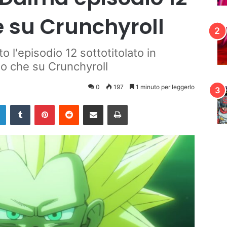
e su Crunchyroll
o l'episodio 12 sottotitolato in
eo che su Crunchyroll
0
197
1 minuto per leggerlo
LinkedIn
Tumblr
Pinterest
Reddit
Condividi via mail
Stampa