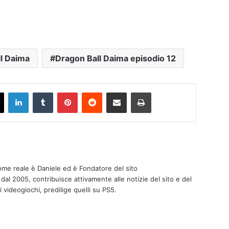
l Daima
Dragon Ball Daima episodio 12
ook
X
LinkedIn
Tumblr
Pinterest
Reddit
Condividi via mail
Stampa
nome reale è Daniele ed è Fondatore del sito
 dal 2005, contribuisce attivamente alle notizie del sito e del
i videogiochi, predilige quelli su PS5.