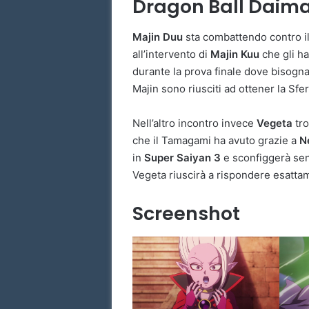
Dragon Ball Daima 
Majin Duu
sta combattendo contro i
all’intervento di
Majin Kuu
che gli ha
durante la prova finale dove bisog
Majin sono riusciti ad ottener la Sf
Nell’altro incontro invece
Vegeta
tr
che il Tamagami ha avuto grazie a
N
in
Super Saiyan 3
e sconfiggerà sen
Vegeta riuscirà a rispondere esattam
Screenshot