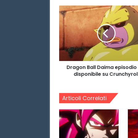
Dragon
Ball
Daima
episodio
11
è
disponibile
su
Crunchyroll
Dragon Ball Daima episodio 
disponibile su Crunchyrol
Articoli Correlati