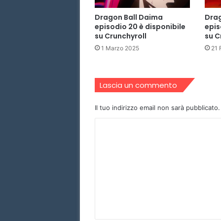
Dragon Ball Daima
Drag
episodio 20 è disponibile
epis
su Crunchyroll
su C
1 Marzo 2025
21 
Lascia un commento
Il tuo indirizzo email non sarà pubblicato.
C
o
m
m
e
n
t