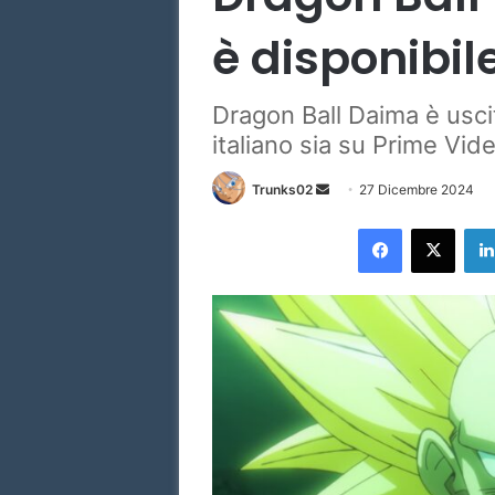
è disponibil
Dragon Ball Daima è uscit
italiano sia su Prime Vid
Invia
Trunks02
27 Dicembre 2024
un'email
Facebook
X