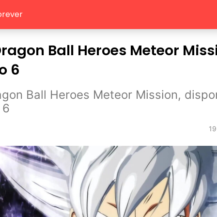
orever
ragon Ball Heroes Meteor Miss
o 6
gon Ball Heroes Meteor Mission, dispon
 6
19