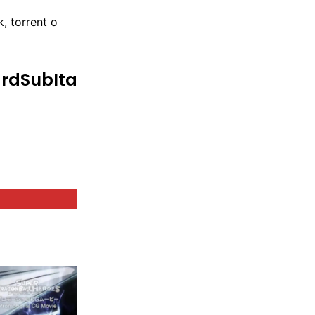
k, torrent o
ardSubIta