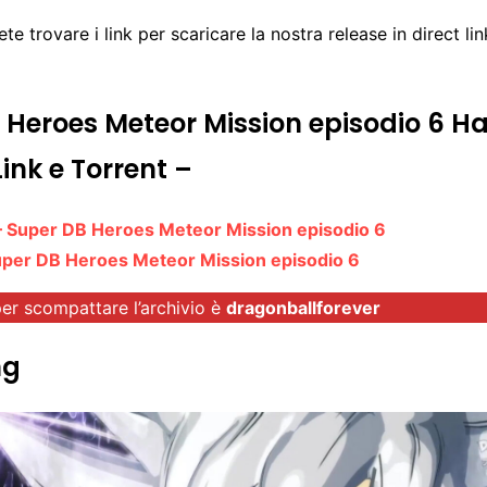
te trovare i link per scaricare la nostra release in direct lin
 Heroes Meteor Mission episodio 6 H
Link e Torrent –
 – Super DB Heroes Meteor Mission episodio 6
uper DB Heroes Meteor Mission episodio 6
er scompattare l’archivio è
dragonballforever
ng