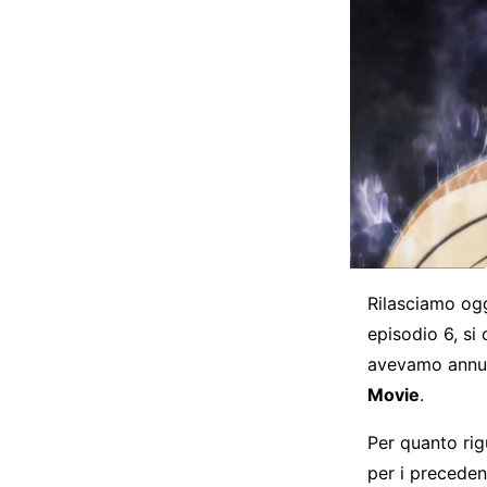
Rilasciamo ogg
episodio 6, si
avevamo annunc
Movie
.
Per quanto rig
per i precedent