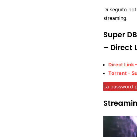
Di seguito pote
streaming.
Super DB
– Direct 
Direct Link
Torrent – S
La password p
Streami