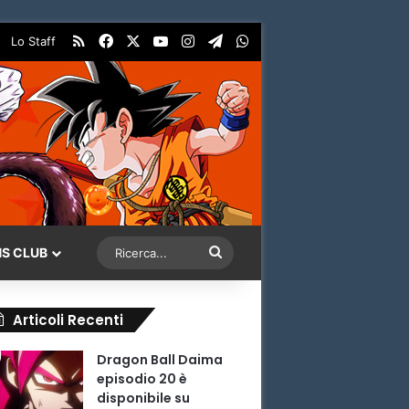
RSS
Facebook
X
You Tube
Instagram
Telegram
WhatsApp
Lo Staff
Ricerca...
NS CLUB
Articoli Recenti
Dragon Ball Daima
episodio 20 è
disponibile su