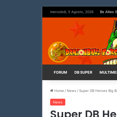
mercoledì, 5 Agosto, 2026
Be Allies (
FORUM
DB SUPER
MULTIME
Home
/
News
/
Super DB Heroes Big Ba
News
Super DB He