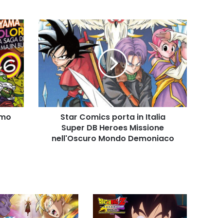
Star
Comics
porta
in
Italia
Super
DB
Heroes
Missione
imo
Star Comics porta in Italia
nell'Oscuro
Mondo
Super DB Heroes Missione
Demoniaco
nell'Oscuro Mondo Demoniaco