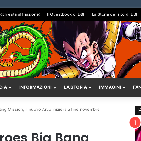
Richiesta affiliazione)
Il Guestbook di DBF
La Storia del sito di DBF
DIA
INFORMAZIONI
LA STORIA
IMMAGINI
FA
ng Mission, il nuovo Arco inizierà a fine novembre
roes Big Bang