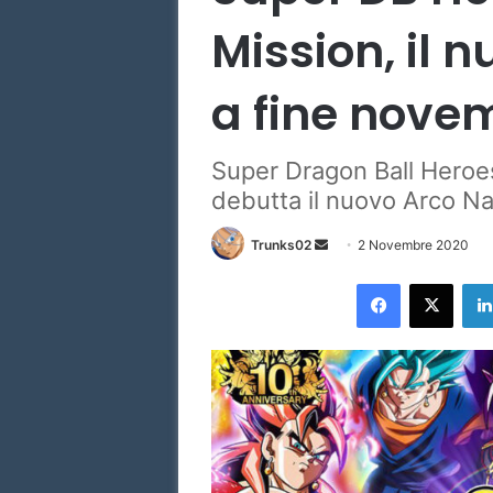
Mission, il n
a fine nove
Super Dragon Ball Heroe
debutta il nuovo Arco Na
Invia
Trunks02
2 Novembre 2020
un'email
Facebook
X