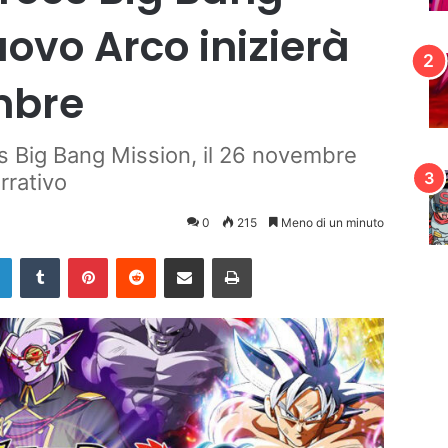
uovo Arco inizierà
mbre
s Big Bang Mission, il 26 novembre
rrativo
0
215
Meno di un minuto
LinkedIn
Tumblr
Pinterest
Reddit
Condividi via mail
Stampa