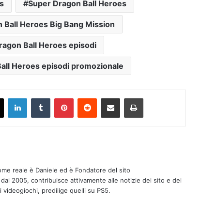
s
Super Dragon Ball Heroes
 Ball Heroes Big Bang Mission
ragon Ball Heroes episodi
all Heroes episodi promozionale
ook
X
LinkedIn
Tumblr
Pinterest
Reddit
Condividi via mail
Stampa
nome reale è Daniele ed è Fondatore del sito
 dal 2005, contribuisce attivamente alle notizie del sito e del
i videogiochi, predilige quelli su PS5.