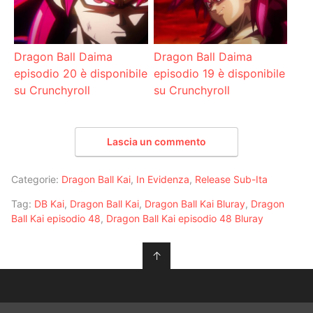
Dragon Ball Daima
Dragon Ball Daima
episodio 20 è disponibile
episodio 19 è disponibile
su Crunchyroll
su Crunchyroll
Lascia un commento
Categorie:
Dragon Ball Kai
,
In Evidenza
,
Release Sub-Ita
Tag:
DB Kai
,
Dragon Ball Kai
,
Dragon Ball Kai Bluray
,
Dragon
Ball Kai episodio 48
,
Dragon Ball Kai episodio 48 Bluray
↑