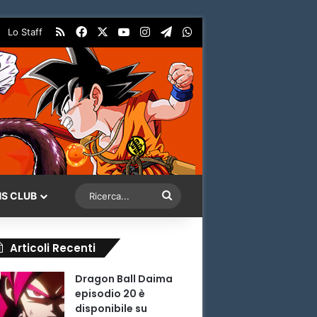
RSS
Facebook
X
You Tube
Instagram
Telegram
WhatsApp
Lo Staff
Ricerca...
NS CLUB
Articoli Recenti
Dragon Ball Daima
episodio 20 è
disponibile su