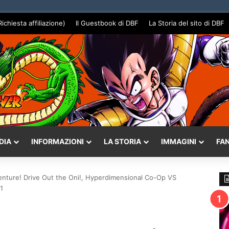
Richiesta affiliazione)
Il Guestbook di DBF
La Storia del sito di DBF
DIA
INFORMAZIONI
LA STORIA
IMMAGINI
FA
nture! Drive Out the Oni!, Hyperdimensional Co-Op VS
1