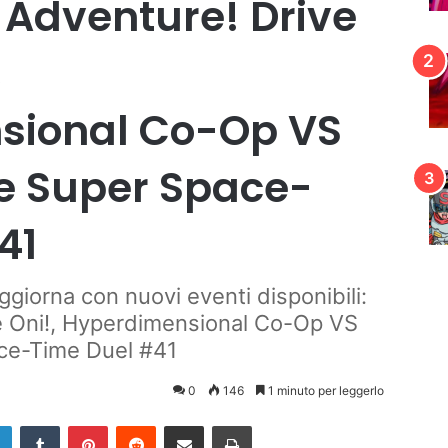
 Adventure! Drive
,
sional Co-Op VS
e Super Space-
41
giorna con nuovi eventi disponibili:
e Oni!, Hyperdimensional Co-Op VS
ce-Time Duel #41
0
146
1 minuto per leggerlo
LinkedIn
Tumblr
Pinterest
Reddit
Condividi via mail
Stampa