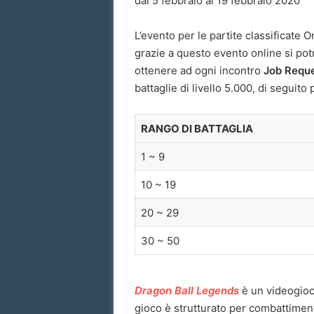
dal 5 febbraio al 19 febbraio 2020
L’evento per le partite classificate O
grazie a questo evento online si potr
ottenere ad ogni incontro
Job Requ
battaglie di livello 5.000, di seguito 
RANGO DI BATTAGLIA
1 ~ 9
10 ~ 19
20 ~ 29
30 ~ 50
Dragon Ball Legends
è un videogioco
gioco è strutturato per combattimenti 