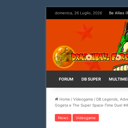
domenica, 26 Luglio, 2026
Be Allies (
FORUM
DB SUPER
MULTIME
Home
/
Videogame
/
DB Legends, Adve
Gogeta e The Super Space-Time Duel #4
News
Videogame