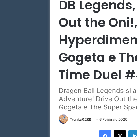
DB Legends,
Out the Oni!
Hyperdimen
Gogeta e Th
Time Duel #
Dragon Ball Legends si ag
Adventure! Drive Out th
Gogeta e The Super Spa
Invia
Trunks02
6 Febbraio 2020
un'email
Facebook
X