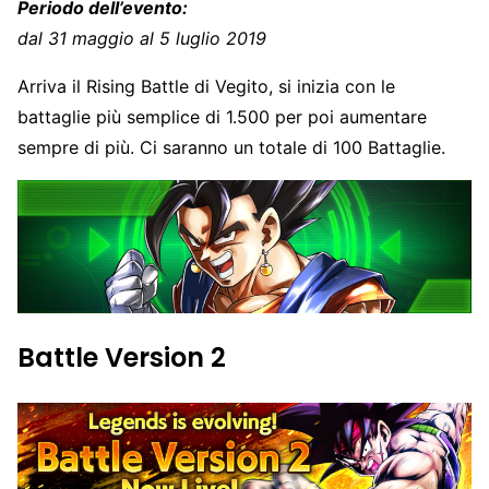
Periodo dell’evento:
dal 31 maggio al 5 luglio 2019
Arriva il Rising Battle di Vegito, si inizia con le
battaglie più semplice di 1.500 per poi aumentare
sempre di più. Ci saranno un totale di 100 Battaglie.
Battle Version 2