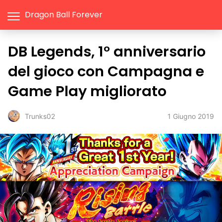
Dragon Ball Forever
DB Legends, 1° anniversario
del gioco con Campagna e
Game Play migliorato
1 Giugno 2019
Trunks02