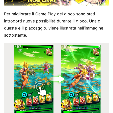
Per migliorare il Game Play del gioco sono stati
introdotti nuove possibilità durante il gioco. Una di
queste è il placcaggio, viene illustrata nell’immagine
sottostante.