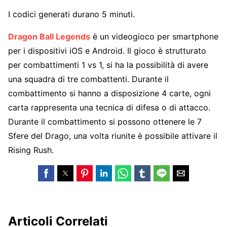
I codici generati durano 5 minuti.
Dragon Ball Legends
è un videogioco per smartphone
per i dispositivi iOS e Android. Il gioco è strutturato
per combattimenti 1 vs 1, si ha la possibilità di avere
una squadra di tre combattenti. Durante il
combattimento si hanno a disposizione 4 carte, ogni
carta rappresenta una tecnica di difesa o di attacco.
Durante il combattimento si possono ottenere le 7
Sfere del Drago, una volta riunite è possibile attivare il
Rising Rush.
Articoli Correlati