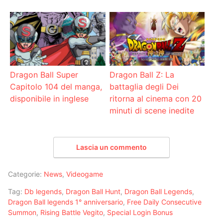
Dragon Ball Super
Dragon Ball Z: La
Capitolo 104 del manga,
battaglia degli Dei
disponibile in inglese
ritorna al cinema con 20
minuti di scene inedite
Lascia un commento
Categorie:
News
,
Videogame
Tag:
Db legends
,
Dragon Ball Hunt
,
Dragon Ball Legends
,
Dragon Ball legends 1° anniversario
,
Free Daily Consecutive
Summon
,
Rising Battle Vegito
,
Special Login Bonus