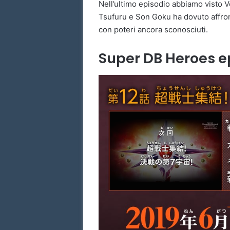
Nell’ultimo episodio abbiamo visto Ve
Tsufuru e Son Goku ha dovuto affro
con poteri ancora sconosciuti.
Super DB Heroes ep