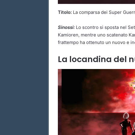
Titolo:
La comparsa dei Super Guerrie
Sinossi:
Lo scontro si sposta nel Set
Kamioren, mentre uno scatenato Kan
frattempo ha ottenuto un nuovo e in
La locandina del 