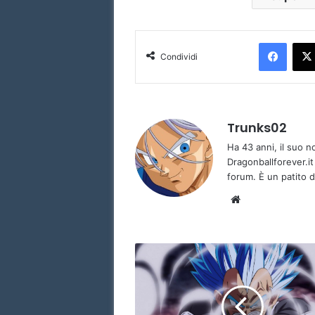
Faceb
Condividi
Trunks02
Ha 43 anni, il suo 
Dragonballforever.it
forum. È un patito d
Website
Super
Dragon
Ball
Heroes
episodio