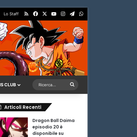
RSS
Facebook
X
You Tube
Instagram
Telegram
WhatsApp
Lo Staff
Ricerca...
NS CLUB
Articoli Recenti
Dragon Ball Daima
episodio 20 è
disponibile su