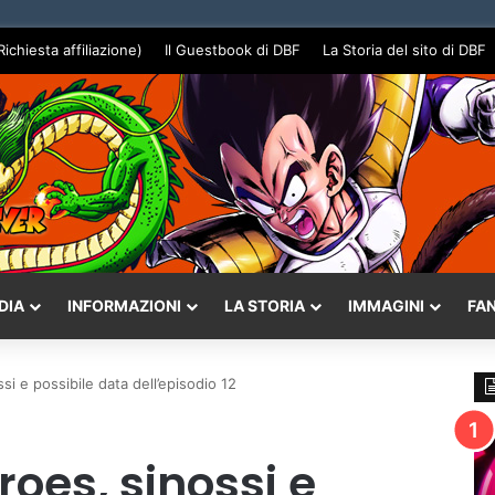
Richiesta affiliazione)
Il Guestbook di DBF
La Storia del sito di DBF
DIA
INFORMAZIONI
LA STORIA
IMMAGINI
FA
i e possibile data dell’episodio 12
oes, sinossi e