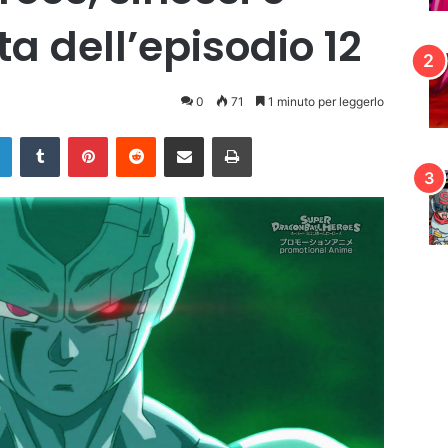
ta dell’episodio 12
0
71
1 minuto per leggerlo
LinkedIn
Tumblr
Pinterest
Reddit
Condividi via mail
Stampa