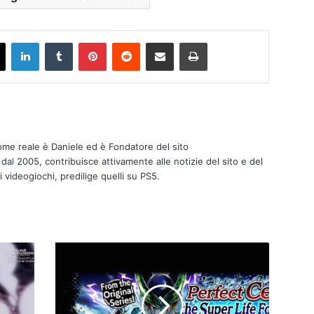
ook
X
LinkedIn
Tumblr
Pinterest
Reddit
Condividi via mail
Stampa
nome reale è Daniele ed è Fondatore del sito
 dal 2005, contribuisce attivamente alle notizie del sito e del
i videogiochi, predilige quelli su PS5.
DB
Legends,
disponibile
l'evento
Perfect