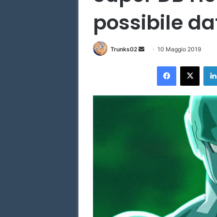
possibile da
Invia
Trunks02
10 Maggio 2019
un'email
Facebook
X