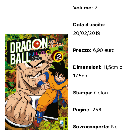
Volume:
2
Data d’uscita:
20/02/2019
Prezzo:
6,90 euro
Dimensioni:
11,5cm x
17,5cm
Stampa:
Colori
Pagine:
256
Sovraccoperta:
No