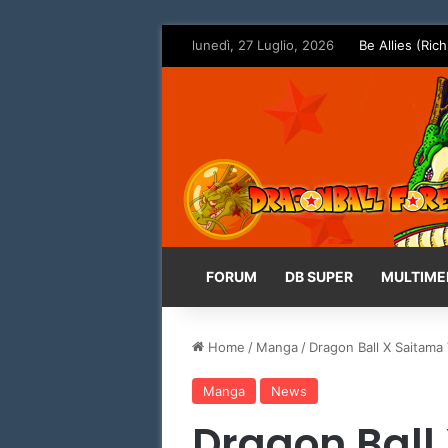
lunedì, 27 Luglio, 2026
Be Allies (Rich
FORUM
DB SUPER
MULTIME
Home
/
Manga
/
Dragon Ball X Saitama 
Manga
News
Dragon Ball