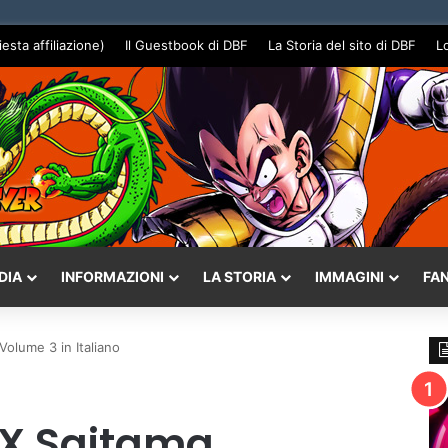
iesta affiliazione)
Il Guestbook di DBF
La Storia del sito di DBF
L
DIA
INFORMAZIONI
LA STORIA
IMMAGINI
FA
Volume 3 in Italiano
 X Saitama