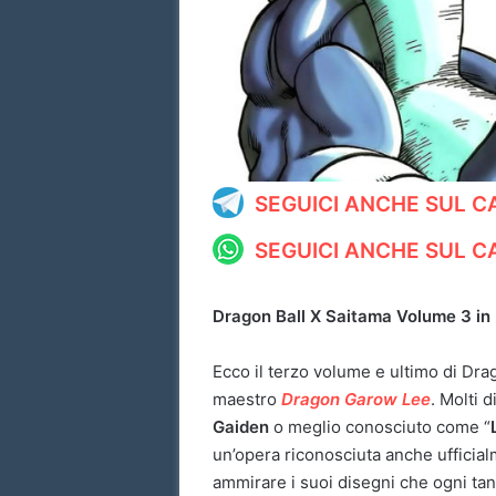
SEGUICI ANCHE SUL 
SEGUICI ANCHE SUL 
Dragon Ball X Saitama Volume 3 in 
Ecco il terzo volume e ultimo di Drag
maestro
Dragon Garow Lee
. Molti 
Gaiden
o meglio conosciuto come “
un’opera riconosciuta anche ufficial
ammirare i suoi disegni che ogni tant