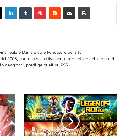
ook
X
LinkedIn
Tumblr
Pinterest
Reddit
Condividi via mail
Stampa
nome reale è Daniele ed è Fondatore del sito
 dal 2005, contribuisce attivamente alle notizie del sito e del
i videogiochi, predilige quelli su PS5.
DB
Legends,
disponibile
Lunar
New
Year!
Login