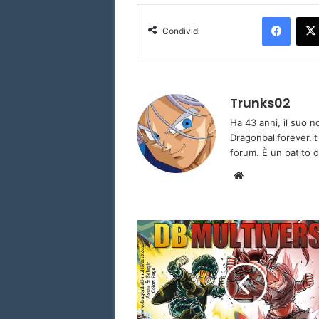
Faceb
Condividi
Trunks02
Ha 43 anni, il suo 
Dragonballforever.it
forum. È un patito d
Website
Dragon
Ball
Multiverse
Capitolo
66