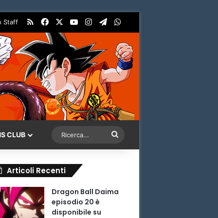
RSS
Facebook
X
You Tube
Instagram
Telegram
WhatsApp
o Staff
Ricerca...
NS CLUB
Articoli Recenti
Dragon Ball Daima
episodio 20 è
disponibile su