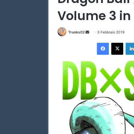
Volume 3 in 
Invia
Trunks02
3 Febbraio 2019
un'email
Facebook
X