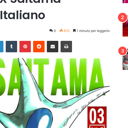
Italiano
0
610
1 minuto per leggerlo
LinkedIn
Tumblr
Pinterest
Reddit
Condividi via mail
Stampa