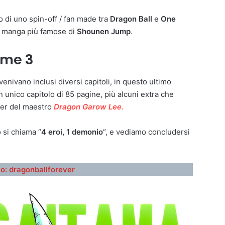
o di uno spin-off / fan made tra
Dragon Ball
e
One
ni manga più famose di
Shounen Jump
.
ume 3
enivano inclusi diversi capitoli, in questo ultimo
 unico capitolo di 85 pagine, più alcuni extra che
tter del maestro
Dragon Garow Lee.
o si chiama “
4 eroi, 1 demonio
“, e vediamo concludersi
o: dragonballforever