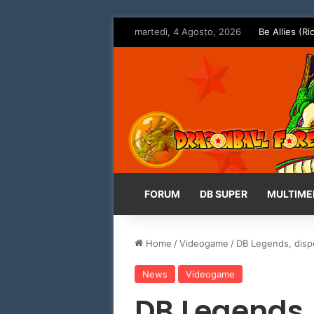
martedì, 4 Agosto, 2026
Be Allies (Ri
FORUM
DB SUPER
MULTIME
Home
/
Videogame
/
DB Legends, disp
News
Videogame
DB Legends, 