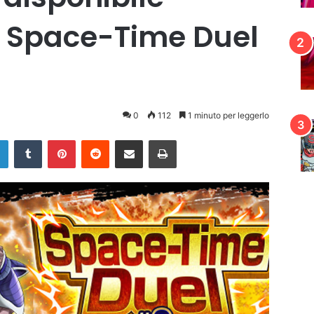
P Space-Time Duel
0
112
1 minuto per leggerlo
LinkedIn
Tumblr
Pinterest
Reddit
Condividi via mail
Stampa