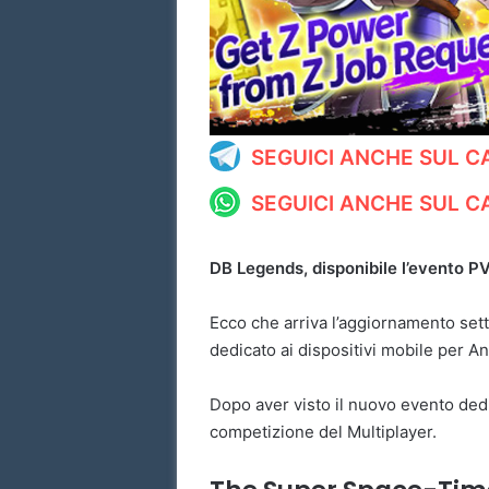
l
SEGUICI ANCHE SUL 
SEGUICI ANCHE SUL 
DB Legends, disponibile l’evento 
Ecco che arriva l’aggiornamento set
dedicato ai dispositivi mobile per An
Dopo aver visto il nuovo evento dedi
competizione del Multiplayer.