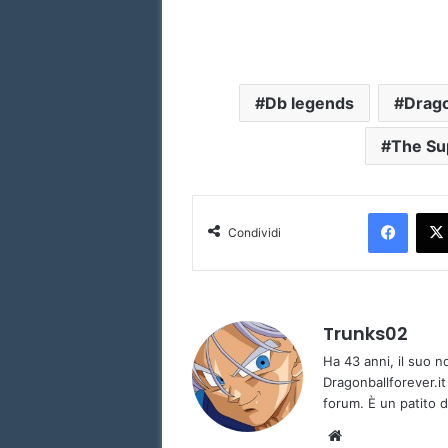
Db legends
Drago
The Su
Facebook
Condividi
Trunks02
Ha 43 anni, il suo 
Dragonballforever.it
forum. È un patito d
We