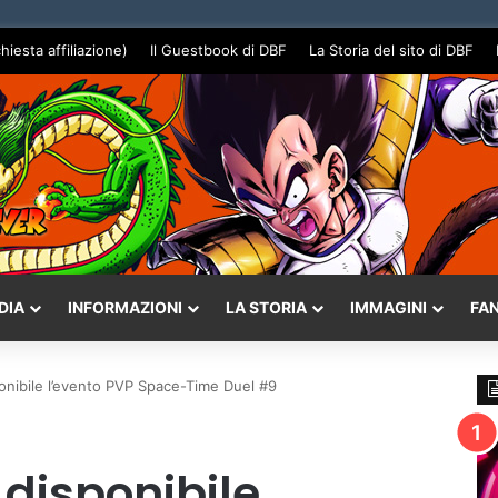
chiesta affiliazione)
Il Guestbook di DBF
La Storia del sito di DBF
DIA
INFORMAZIONI
LA STORIA
IMMAGINI
FA
onibile l’evento PVP Space-Time Duel #9
disponibile