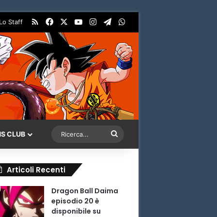
RSS
Facebook
X
You Tube
Instagram
Telegram
WhatsApp
Lo Staff
Ricerca...
NS CLUB
Articoli Recenti
Dragon Ball Daima
episodio 20 è
disponibile su