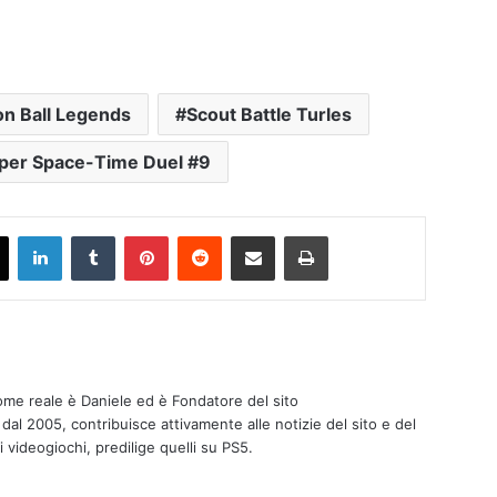
n Ball Legends
Scout Battle Turles
per Space-Time Duel #9
X
LinkedIn
Tumblr
Pinterest
Reddit
Condividi via mail
Stampa
nome reale è Daniele ed è Fondatore del sito
 dal 2005, contribuisce attivamente alle notizie del sito e del
i videogiochi, predilige quelli su PS5.