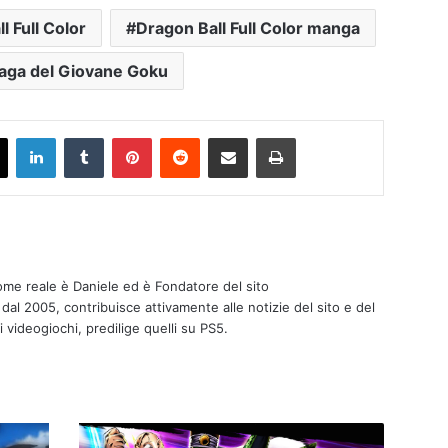
l Full Color
Dragon Ball Full Color manga
aga del Giovane Goku
X
LinkedIn
Tumblr
Pinterest
Reddit
Condividi via mail
Stampa
nome reale è Daniele ed è Fondatore del sito
 dal 2005, contribuisce attivamente alle notizie del sito e del
i videogiochi, predilige quelli su PS5.
D