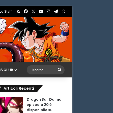
RSS
Facebook
X
You Tube
Instagram
Telegram
WhatsApp
Lo Staff
Ricerca...
NS CLUB
Articoli Recenti
Dragon Ball Daima
episodio 20 è
disponibile su