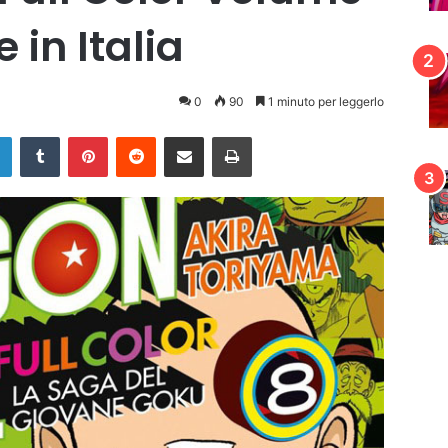
e in Italia
0
90
1 minuto per leggerlo
LinkedIn
Tumblr
Pinterest
Reddit
Condividi via mail
Stampa