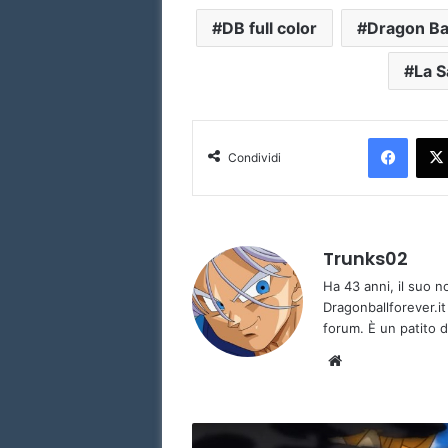
DB full color
Dragon Bal
La S
Facebook
Condividi
Trunks02
Ha 43 anni, il suo 
Dragonballforever.it
forum. È un patito d
We
bsi
te
L