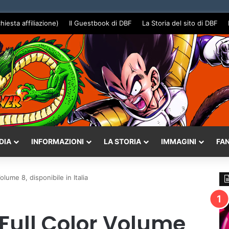
chiesta affiliazione)
Il Guestbook di DBF
La Storia del sito di DBF
DIA
INFORMAZIONI
LA STORIA
IMMAGINI
FA
olume 8, disponibile in Italia
 Full Color Volume