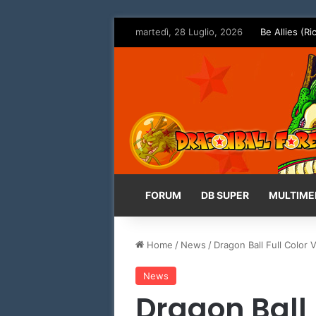
martedì, 28 Luglio, 2026
Be Allies (Ri
FORUM
DB SUPER
MULTIME
Home
/
News
/
Dragon Ball Full Color V
News
Dragon Ball