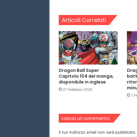
m
p
F
Articoli Correlati
o
r
c
e
,
u
n
n
Dragon Ball Super
Drag
u
Capitolo 104 del manga,
batt
o
disponibile in inglese
rito
v
minu
21 Febbraio 2025
o
1 F
g
i
o
c
Lascia un commento
o
f
Il tuo indirizzo email non sarà pubblicato.
r