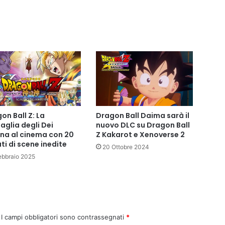
u
k
e
L
i
g
h
t
n
o
n
on Ball Z: La
Dragon Ball Daima sarà il
s
aglia degli Dei
nuovo DLC su Dragon Ball
a
rna al cinema con 20
Z Kakarot e Xenoverse 2
r
ti di scene inedite
20 Ottobre 2024
a
ebbraio 2025
n
n
o
g
i
o
I campi obbligatori sono contrassegnati
*
c