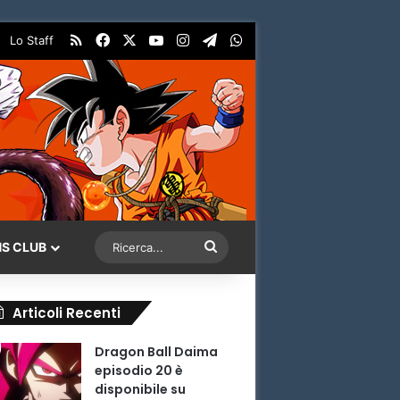
RSS
Facebook
X
You Tube
Instagram
Telegram
WhatsApp
Lo Staff
Ricerca...
NS CLUB
Articoli Recenti
Dragon Ball Daima
episodio 20 è
disponibile su