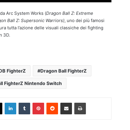
o da Arc System Works (
Dragon Ball Z: Extreme
on Ball Z: Supersonic Warriors)
, uno dei più famosi
ra tutta l’azione delle visuali classiche dei fighting
n 3D.
DB FighterZ
Dragon Ball FighterZ
ll FighterZ Nintendo Switch
X
LinkedIn
Tumblr
Pinterest
Reddit
Condividi via mail
Stampa