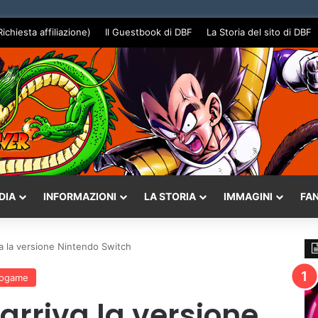
Richiesta affiliazione)
Il Guestbook di DBF
La Storia del sito di DBF
DIA
INFORMAZIONI
LA STORIA
IMMAGINI
FA
va la versione Nintendo Switch
eogame
 arriva la versione