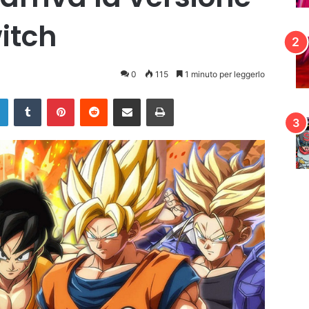
itch
0
115
1 minuto per leggerlo
LinkedIn
Tumblr
Pinterest
Reddit
Condividi via mail
Stampa