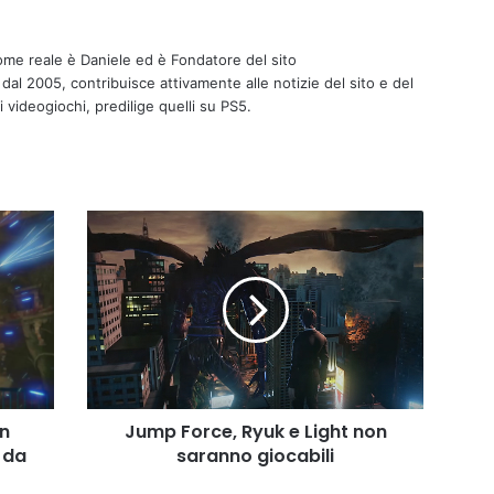
nome reale è Daniele ed è Fondatore del sito
 dal 2005, contribuisce attivamente alle notizie del sito e del
i videogiochi, predilige quelli su PS5.
J
u
m
p
F
o
r
c
e
n
Jump Force, Ryuk e Light non
,
 da
saranno giocabili
R
y