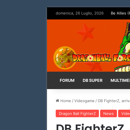
domenica, 26 Luglio, 2026
Be Allies (
FORUM
DB SUPER
MULTIME
Home
/
Videogame
/
DB FighterZ, arri
Dragon Ball FighterZ
News
Vid
DB FighterZ,