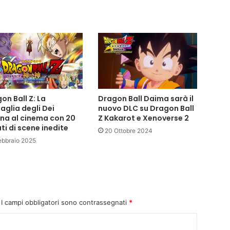
e
r
d
e
l
q
u
i
n
on Ball Z: La
Dragon Ball Daima sarà il
t
aglia degli Dei
nuovo DLC su Dragon Ball
o
rna al cinema con 20
Z Kakarot e Xenoverse 2
v
ti di scene inedite
20 Ottobre 2024
o
ebbraio 2025
l
u
m
e
d
e
I campi obbligatori sono contrassegnati
*
l
m