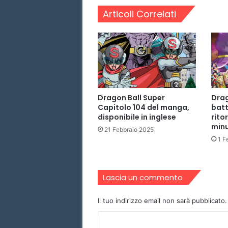
e
Articoli Correlati
r
e
p
i
s
o
d
i
Dragon Ball Super
Drag
o
Capitolo 104 del manga,
batt
1
disponibile in inglese
rito
2
minu
21 Febbraio 2025
7
1 F
H
a
r
d
Lascia un commento
S
u
Il tuo indirizzo email non sarà pubblicato.
b
I
C