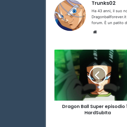
Trunks02
Ha 43 anni, il suo 
Dragonballforever.it
forum. È un patito d
We
bsi
te
D
r
a
g
o
n
B
a
l
Dragon Ball Super episodio 
l
HardSubIta
S
u
p