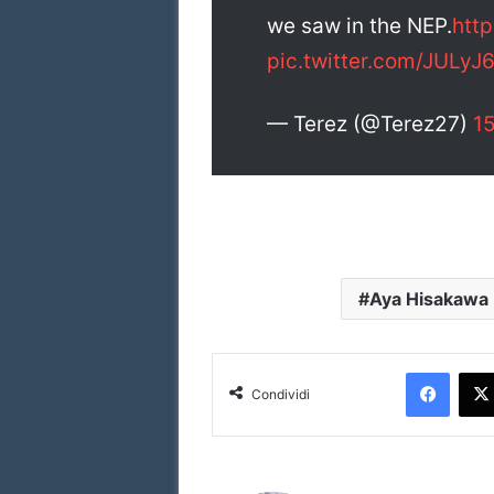
we saw in the NEP.
htt
pic.twitter.com/JULy
— Terez (@Terez27)
15
Aya Hisakawa
Facebook
Condividi