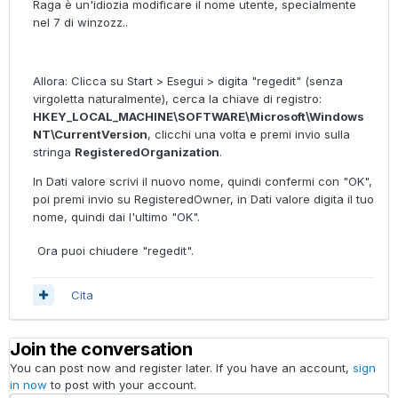
Raga è un'idiozia modificare il nome utente, specialmente
nel 7 di winzozz..
Allora: Clicca su Start > Esegui > digita "regedit" (senza
virgoletta naturalmente), cerca la chiave di registro:
HKEY_LOCAL_MACHINE\SOFTWARE\Microsoft\Windows
NT\CurrentVersion
, clicchi una volta e premi invio sulla
stringa
RegisteredOrganization
.
In Dati valore scrivi il nuovo nome, quindi confermi con "OK",
poi premi invio su RegisteredOwner, in Dati valore digita il tuo
nome, quindi dai l'ultimo "OK".
Ora puoi chiudere "regedit".
Cita
Join the conversation
You can post now and register later. If you have an account,
sign
in now
to post with your account.