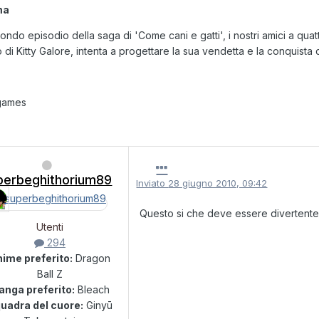
ma
ondo episodio della saga di 'Come cani e gatti', i nostri amici a qu
rno di Kitty Galore, intenta a progettare la sua vendetta e la conquist
games
perbeghithorium89
Inviato
28 giugno 2010, 09:42
Questo si che deve essere divertent
Utenti
294
ime preferito:
Dragon
Ball Z
anga preferito:
Bleach
uadra del cuore:
Ginyū