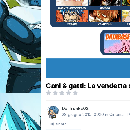
Cani & gatti: La vendetta 
Da
Trunks02
,
28 giugno 2010, 09:10
in
Cinema, TV
Share