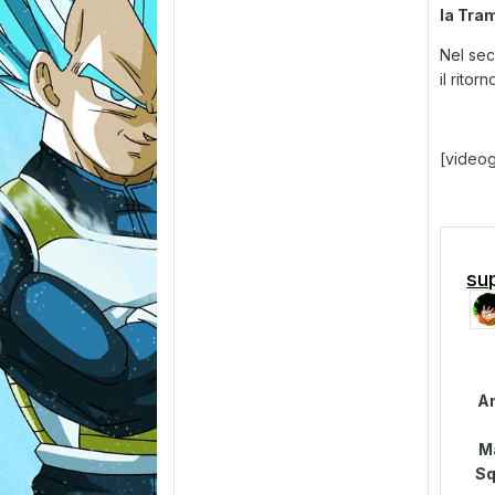
la Tra
Nel sec
il rito
[video
su
An
M
Sq