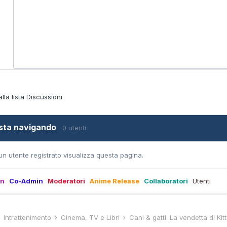
alla lista Discussioni
 sta navigando
0 utenti
n utente registrato visualizza questa pagina.
in
Co-Admin
Moderatori
Anime Release
Collaboratori
Utenti
Intrattenimento
Cinema, TV e Libri
Cani & gatti: La vendetta di Kit