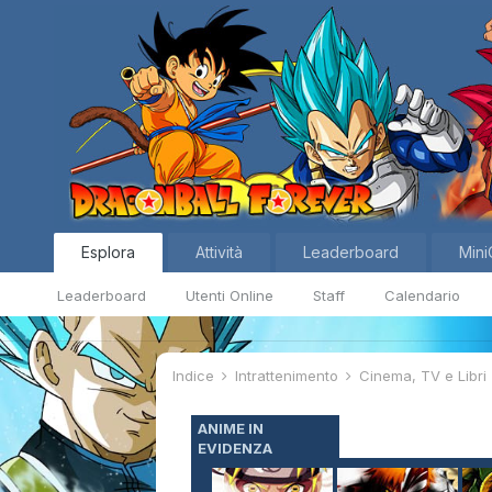
Esplora
Attività
Leaderboard
Mini
Leaderboard
Utenti Online
Staff
Calendario
Indice
Intrattenimento
Cinema, TV e Libri
ANIME IN
EVIDENZA