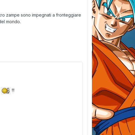
attro zampe sono impegnati a fronteggiare
a del mondo.
e
!!!