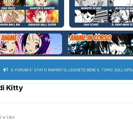
IL FORUM E' STATO RIAPERTO, LEGGETE BENE IL TOPIC SULL'UPD
di Kitty
 e Libri