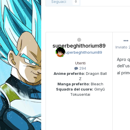
Seguaci
0
superbeghithorium89
Inviato
Apro q
Utenti
dell'us
294
al pri
Anime preferito:
Dragon Ball
Z
Manga preferito:
Bleach
Squadra del cuore:
Ginyū
Tokusentai