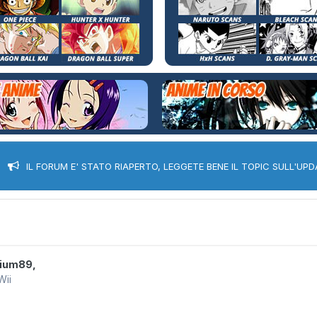
IL FORUM E' STATO RIAPERTO, LEGGETE BENE IL TOPIC SULL'UPD
rium89
,
Wii