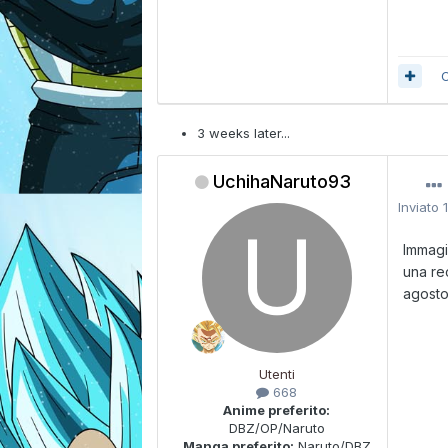
C
3 weeks later...
UchihaNaruto93
Inviato
Immagi
una re
agosto
Utenti
668
Anime preferito:
DBZ/OP/Naruto
Manga preferito:
Naruto/DBZ