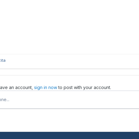
ita
 have an account,
sign in now
to post with your account.
ne...