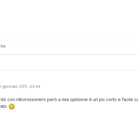
ita
3 gennaio 2011, 03:44
do con nikorossonero però a mia opinione è un po corto e facile com
rato