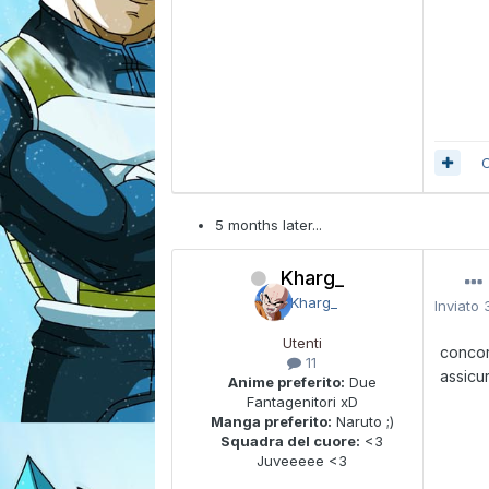
C
5 months later...
_Kharg_
Inviato
Utenti
concor
11
assicu
Anime preferito:
Due
Fantagenitori xD
Manga preferito:
Naruto ;)
Squadra del cuore:
<3
Juveeeee <3