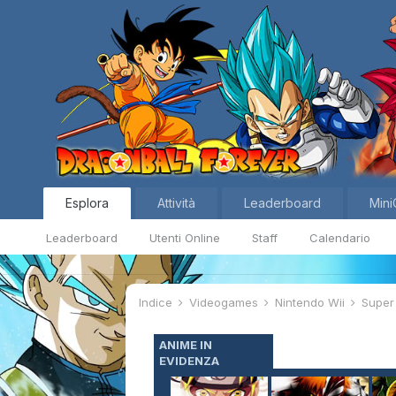
Esplora
Attività
Leaderboard
Mini
Leaderboard
Utenti Online
Staff
Calendario
Indice
Videogames
Nintendo Wii
Super
ANIME IN
EVIDENZA