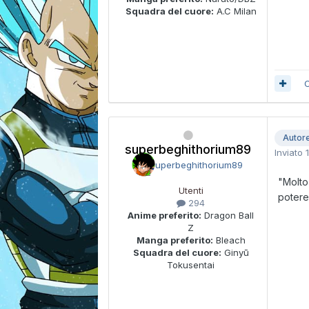
Squadra del cuore:
A.C Milan
C
Autor
superbeghithorium89
Inviato
"Molto
Utenti
potere
294
Anime preferito:
Dragon Ball
Z
Manga preferito:
Bleach
Squadra del cuore:
Ginyū
Tokusentai