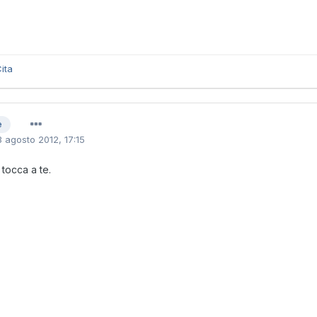
ita
e
3 agosto 2012, 17:15
 tocca a te.