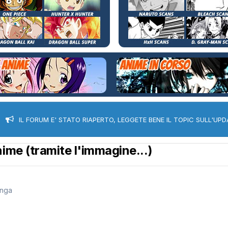
IL FORUM E' STATO RIAPERTO, LEGGETE BENE IL TOPIC SULL'UPD
ime (tramite l'immagine...)
anga