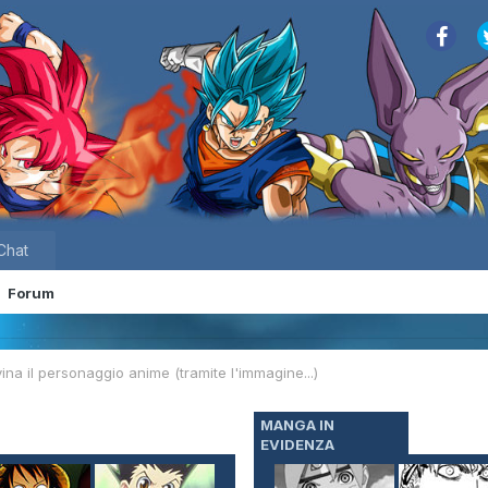
Chat
Forum
ina il personaggio anime (tramite l'immagine...)
MANGA IN
EVIDENZA