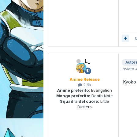
C
_L_
Autor
Inviato
Anime Release
Kyoko 
2,9k
Anime preferito:
Evangelion
Manga preferito:
Death Note
Squadra del cuore:
Little
Busters