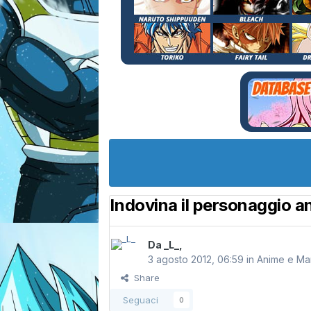
Indovina il personaggio an
Da
_L_
,
3 agosto 2012, 06:59
in
Anime e M
Share
Seguaci
0