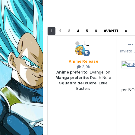
1
2
3
4
5
6
AVANTI
_L_
Inviato
Anime Release
2,9k
Anime preferito:
Evangelion
Manga preferito:
Death Note
Squadra del cuore:
Little
Busters
ps: NO