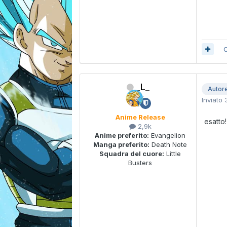
C
_L_
Autor
Inviato
Anime Release
esatto!
2,9k
Anime preferito:
Evangelion
Manga preferito:
Death Note
Squadra del cuore:
Little
Busters