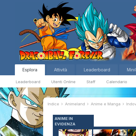
Esplora
Attività
Leaderboard
Mini
Leaderboard
Utenti Online
Staff
Calendario
Indice
Animeland
Anime e Manga
Indov
ANIME IN
EVIDENZA