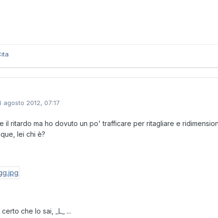
ita
4 agosto 2012, 07:17
e il ritardo ma ho dovuto un po' trafficare per ritagliare e ridimens
ue, lei chi è?
certo che lo sai, _L_ ...