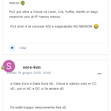
mezzo
Ps2: poi oltre a Cloud cè Leon, Cid, Yuffie, Aerith..in days
neanche uno di FF hanno messo
Ps3 (non è la console XD) e soppratutto NO MISSION
Cita
sora-kun
Inviato
19 giugno 2010, 14:44
e Data Sora è Data Sora xD... Cloud è odioso solo in CC
xD... poi in AC e DC si fa amare xD
Ps=editi troppo velocemente Fed xD