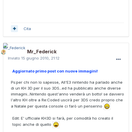
Cita
Mr_Federick
Inviato
15 giugno 2010, 21:12
Aggiornato primo post con nuove immagini!
Ps:per chi non lo sapesse, All'E3 nintendo ha parlado anche
di un KH 3D per il suo 3DS...ed ha pubblicato anche diverse
immagini...Nintendo quest'anno venderà un botto! se davvero
l'altro KH oltre a Re:Coded uscirà per 3DS credo proprio che
a Natale per questa console ci farò un penserino
Edit: E' ufficiale KH3D si farà, per comodità ho creato il
topic anche di quello