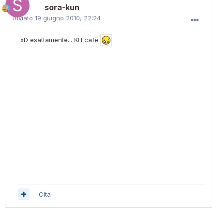
sora-kun
Inviato
19 giugno 2010, 22:24
xD esattamente... KH cafè
Cita