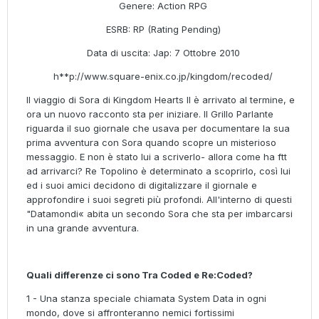
Genere: Action RPG
ESRB: RP (Rating Pending)
Data di uscita: Jap: 7 Ottobre 2010
h**p://www.square-enix.co.jp/kingdom/recoded/
Il viaggio di Sora di Kingdom Hearts II è arrivato al termine, e
ora un nuovo racconto sta per iniziare. Il Grillo Parlante
riguarda il suo giornale che usava per documentare la sua
prima avventura con Sora quando scopre un misterioso
messaggio. E non è stato lui a scriverlo- allora come ha ftt
ad arrivarci? Re Topolino è determinato a scoprirlo, così lui
ed i suoi amici decidono di digitalizzare il giornale e
approfondire i suoi segreti più profondi. All'interno di questi
"Datamondi« abita un secondo Sora che sta per imbarcarsi
in una grande avventura.
Quali differenze ci sono Tra Coded e Re:Coded?
1 - Una stanza speciale chiamata System Data in ogni
mondo, dove si affronteranno nemici fortissimi