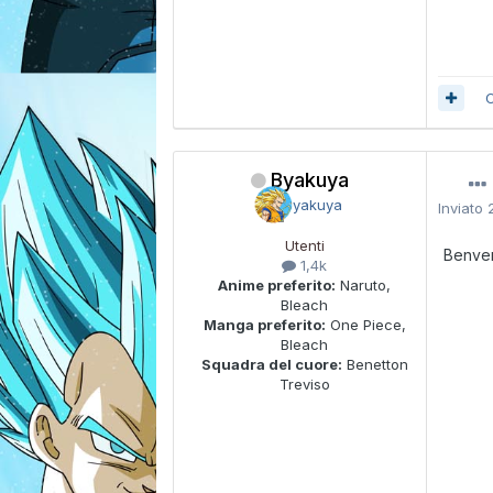
C
Byakuya
Inviato
Utenti
Benve
1,4k
Anime preferito:
Naruto,
Bleach
Manga preferito:
One Piece,
Bleach
Squadra del cuore:
Benetton
Treviso