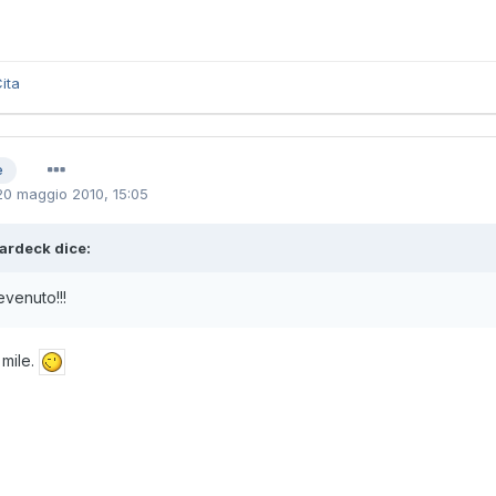
ita
e
20 maggio 2010, 15:05
ardeck dice:
venuto!!!
 mile.