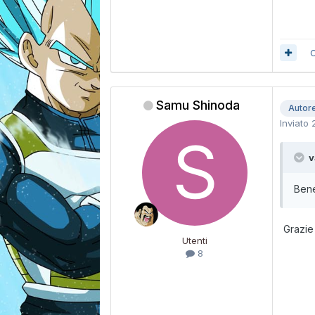
C
Samu Shinoda
Autor
Inviato
v
Bene
Grazie
Utenti
8