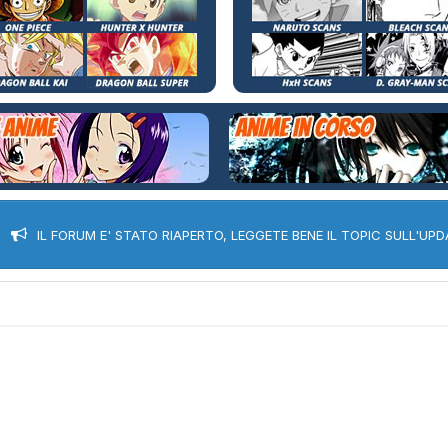
IL FORUM E' STATO RIAPERTO, LEGGETE BENE IL TOPIC SULL'UPD