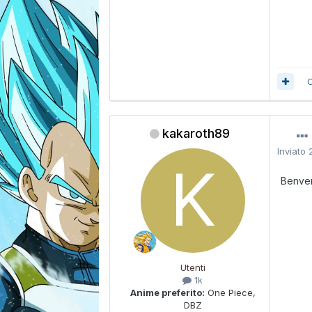
C
kakaroth89
Inviato
Benve
Utenti
1k
Anime preferito:
One Piece,
DBZ