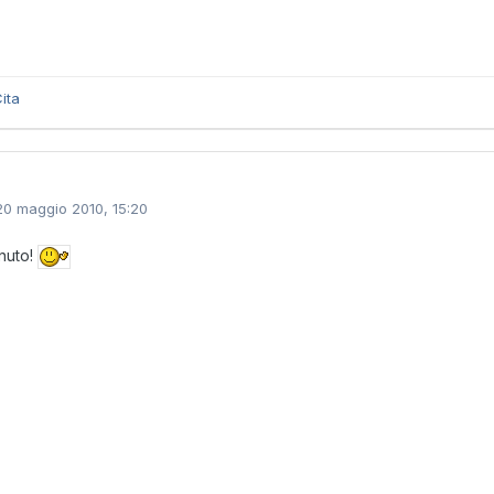
ita
20 maggio 2010, 15:20
nuto!