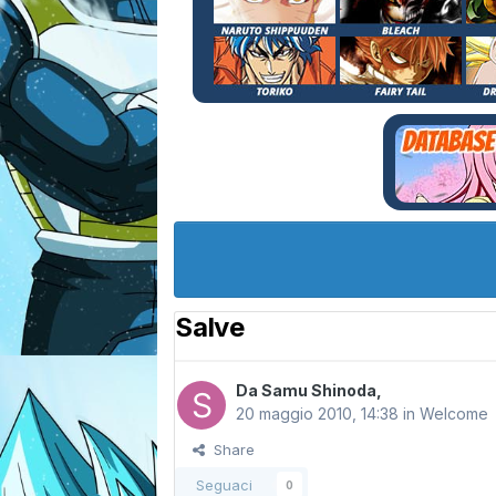
Salve
Da
Samu Shinoda
,
20 maggio 2010, 14:38
in
Welcome
Share
Seguaci
0