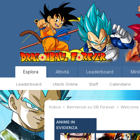
Esplora
Attività
Leaderboard
Mini
Leaderboard
Utenti Online
Staff
Calendario
Indice
Benvenuti su DB Forever
Welcom
ANIME IN
EVIDENZA