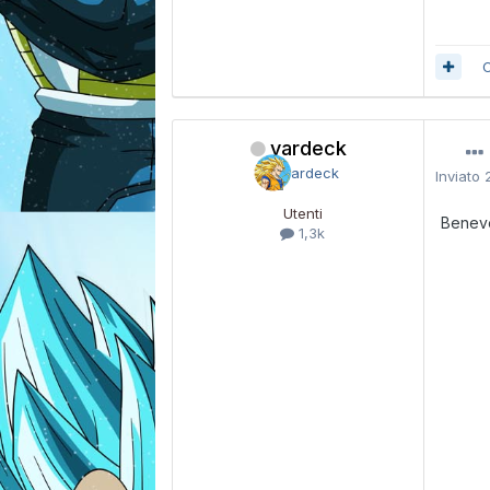
C
vardeck
Inviato
Utenti
Beneve
1,3k