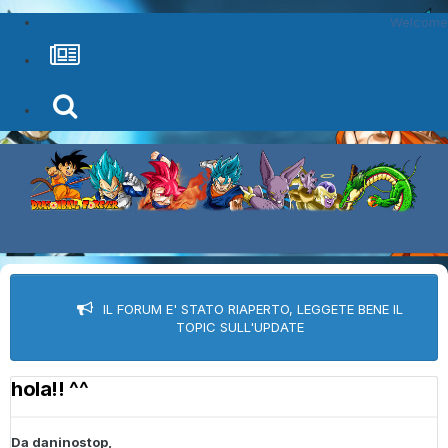
Welcome
IL FORUM E' STATO RIAPERTO, LEGGETE BENE IL
TOPIC SULL'UPDATE
hola!! ^^
Da
daninostop
,