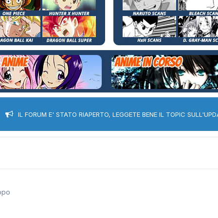
IL FORUM E' STATO RIAPERTO, LEGGETE BENE IL TOPIC SULL'UPD
Ippo