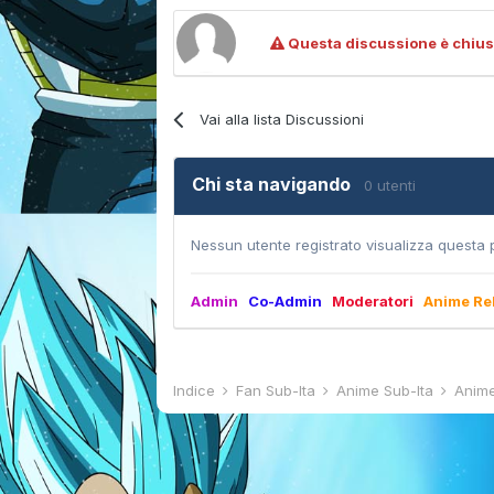
Questa discussione è chius
Vai alla lista Discussioni
Chi sta navigando
0 utenti
Nessun utente registrato visualizza questa 
Admin
Co-Admin
Moderatori
Anime Re
Indice
Fan Sub-Ita
Anime Sub-Ita
Anim