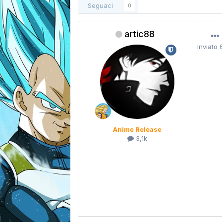
Seguaci
0
artic88
Inviato
Anime Release
3,1k