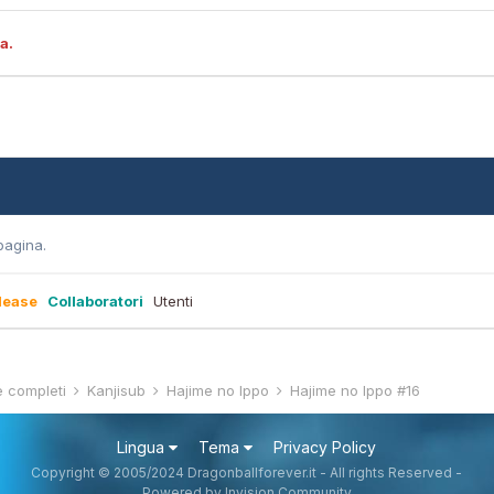
a.
pagina.
lease
Collaboratori
Utenti
e completi
Kanjisub
Hajime no Ippo
Hajime no Ippo #16
Lingua
Tema
Privacy Policy
Copyright © 2005/2024 Dragonballforever.it - All rights Reserved -
Powered by Invision Community