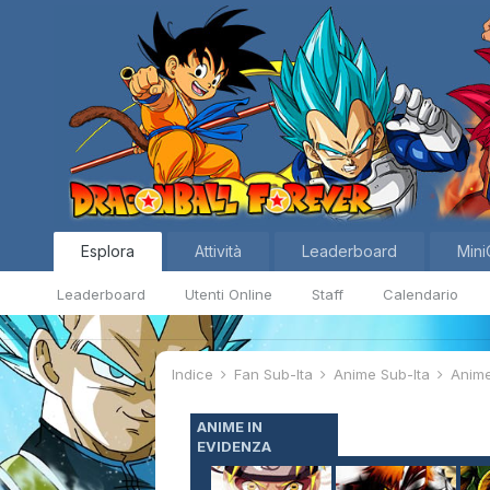
Esplora
Attività
Leaderboard
Mini
Leaderboard
Utenti Online
Staff
Calendario
Indice
Fan Sub-Ita
Anime Sub-Ita
Anim
ANIME IN
EVIDENZA