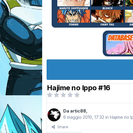
Hajime no Ippo #16
Da
artic88
,
6 maggio 2010, 17:32
in
Hajime no 
Share