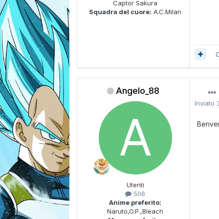
Captor Sakura
Squadra del cuore:
A.C.Milan
C
Angelo_88
Inviato
Benven
Utenti
506
Anime preferito:
Naruto,O.P.,Bleach