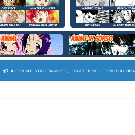
IL FORUM E' STATO RIAPERTO, LEGGETE BENE IL TOPIC SULL'UPD