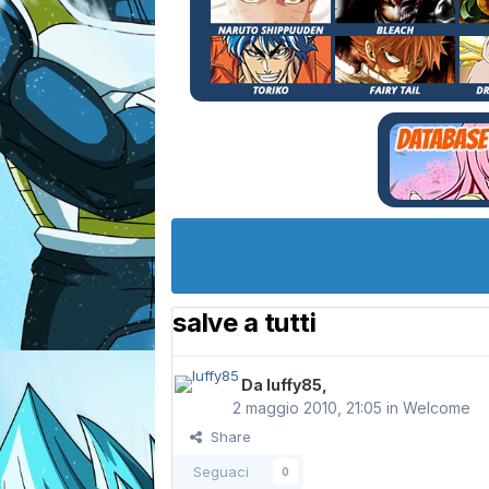
salve a tutti
Da
luffy85
,
2 maggio 2010, 21:05
in
Welcome
Share
Seguaci
0