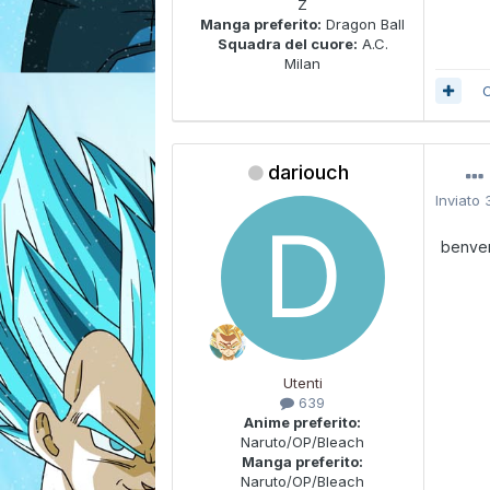
Z
Manga preferito:
Dragon Ball
Squadra del cuore:
A.C.
Milan
C
dariouch
Inviato
benve
Utenti
639
Anime preferito:
Naruto/OP/Bleach
Manga preferito:
Naruto/OP/Bleach