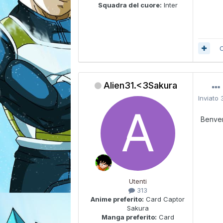
Squadra del cuore:
Inter
C
Alien31.<3Sakura
Inviato
Benven
Utenti
313
Anime preferito:
Card Captor
Sakura
Manga preferito:
Card