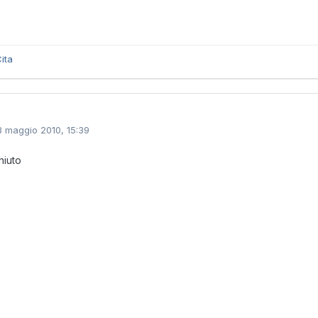
ita
3 maggio 2010, 15:39
niuto