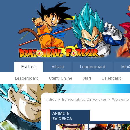
Esplora
Attività
Leaderboard
Mini
Leaderboard
Utenti Online
Staff
Calendario
Indice
Benvenuti su DB Forever
Welcom
ANIME IN
EVIDENZA