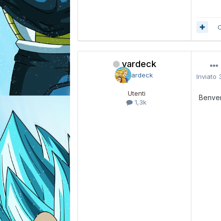
C
vardeck
Inviato
Utenti
Benvenu
1,3k