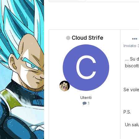
Cloud Strife
Inviato
.... S
biscotti
Se vole
Utenti
1
P.S.
Un sal