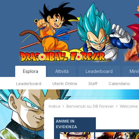
Esplora
Attività
Leaderboard
Mini
Leaderboard
Utenti Online
Staff
Calendario
Indice
Benvenuti su DB Forever
Welcom
ANIME IN
EVIDENZA