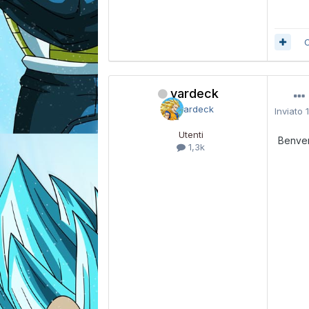
C
vardeck
Inviato
Utenti
Benven
1,3k