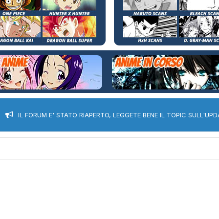
IL FORUM E' STATO RIAPERTO, LEGGETE BENE IL TOPIC SULL'UPD