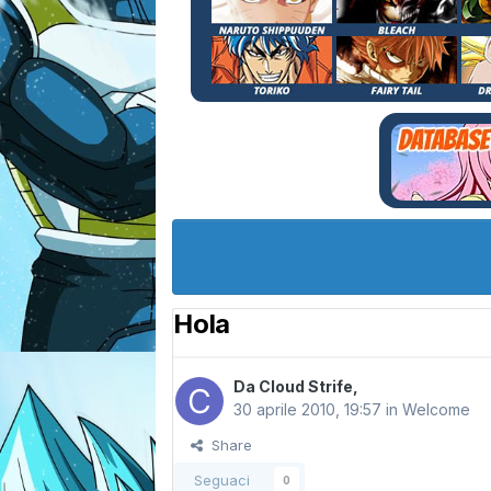
Hola
Da
Cloud Strife
,
30 aprile 2010, 19:57
in
Welcome
Share
Seguaci
0