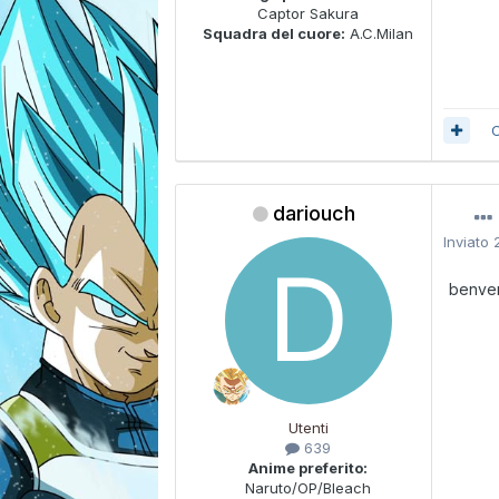
Captor Sakura
Squadra del cuore:
A.C.Milan
C
dariouch
Inviato
benve
Utenti
639
Anime preferito:
Naruto/OP/Bleach