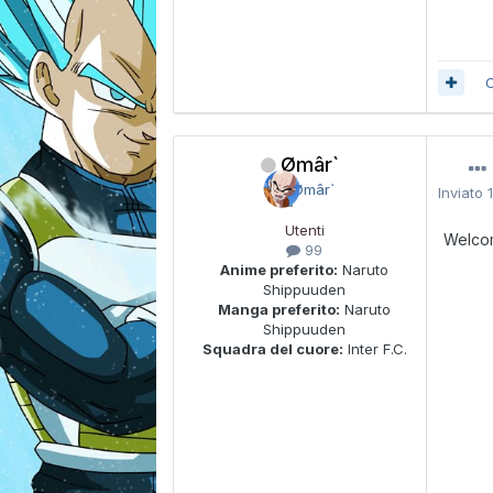
C
Ømâr`
Inviato
Utenti
Welco
99
Anime preferito:
Naruto
Shippuuden
Manga preferito:
Naruto
Shippuuden
Squadra del cuore:
Inter F.C.