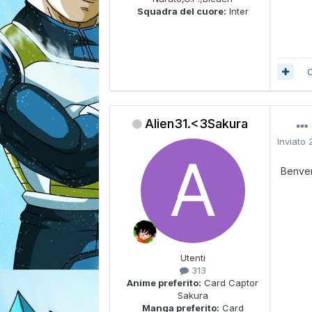
Squadra del cuore:
Inter
C
Alien31.<3Sakura
Inviato
Benven
Utenti
313
Anime preferito:
Card Captor
Sakura
Manga preferito:
Card