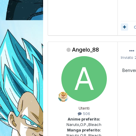
C
Angelo_88
Inviato
Benven
Utenti
506
Anime preferito:
Naruto,O.P.,Bleach
Manga preferito:
Naruto,O.P.,Bleach