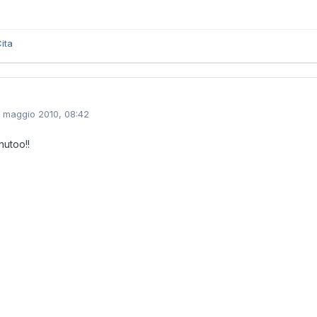
ita
1 maggio 2010, 08:42
utoo!!