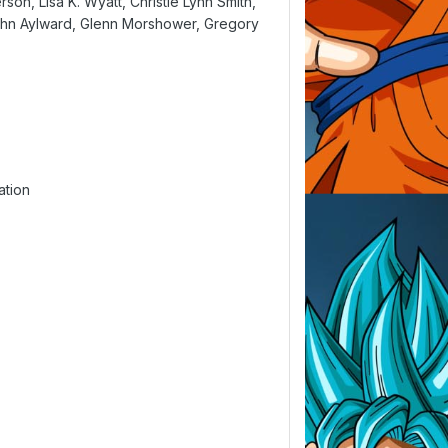
on, Lisa K. Wyatt, Christie Lynn Smith,
John Aylward, Glenn Morshower, Gregory
ation