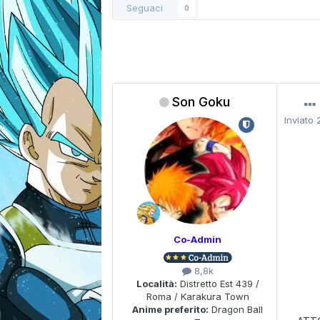
Seguaci
0
Son Goku
Inviato
Co-Admin
8,8k
Località:
Distretto Est 439 /
Roma / Karakura Town
Anime preferito:
Dragon Ball