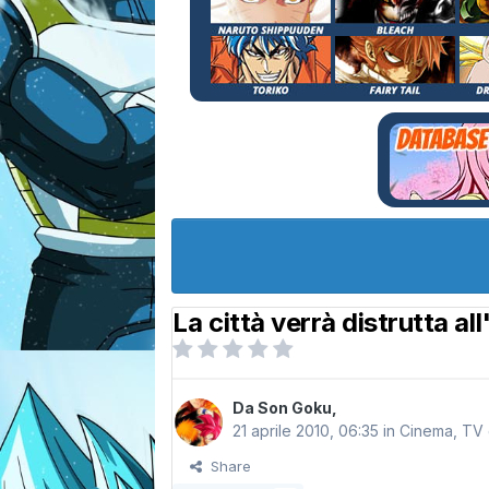
La città verrà distrutta all
Da
Son Goku
,
21 aprile 2010, 06:35
in
Cinema, TV e
Share