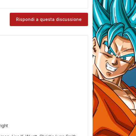
e
Rispondi a questa discussione
ight