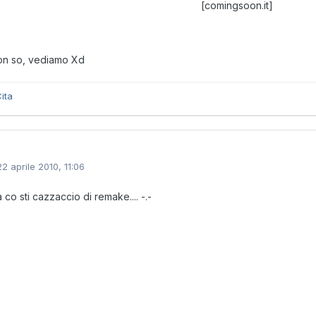
[comingsoon.it]
on so, vediamo Xd
ita
22 aprile 2010, 11:06
 co sti cazzaccio di remake.... -.-