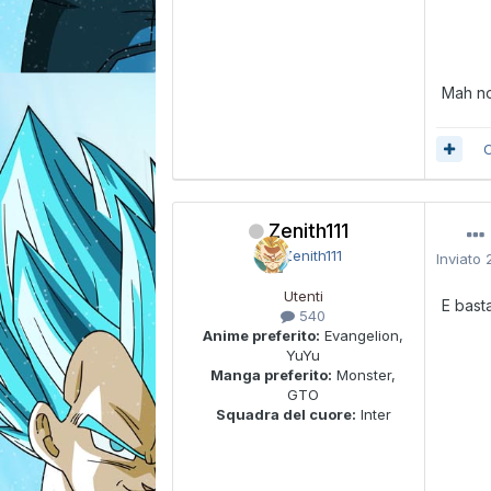
Mah n
C
Zenith111
Inviato
Utenti
E basta
540
Anime preferito:
Evangelion,
YuYu
Manga preferito:
Monster,
GTO
Squadra del cuore:
Inter