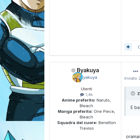
C
Byakuya
Inviato
Utenti
Z
1,4k
Anime preferito:
Naruto,
Bleach
E ba
Manga preferito:
One Piece,
Bleach
Squadra del cuore:
Benetton
Treviso
oramai