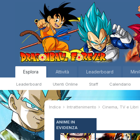
Esplora
Attività
Leaderboard
Mini
Leaderboard
Utenti Online
Staff
Calendario
Indice
Intrattenimento
Cinema, TV e Libri
ANIME IN
EVIDENZA