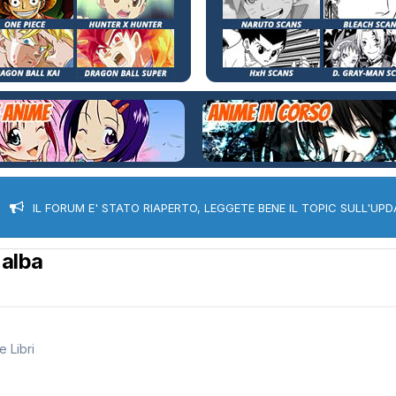
IL FORUM E' STATO RIAPERTO, LEGGETE BENE IL TOPIC SULL'UPD
'alba
 Libri