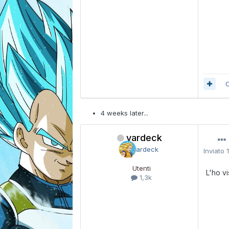
C
4 weeks later...
vardeck
Inviato
Utenti
L'ho vi
1,3k