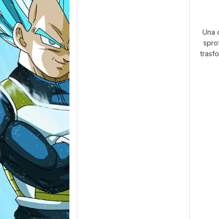
Una c
sprof
trasf