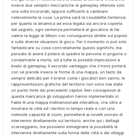
invece due semplici meccaniche di gameplay ottenute solo
una volta incoronati, eppure sufficienti a cambiare
notevolmente le cose. La prima sarà la cosiddetta Sentenza:
per quanto la dinamica ad essa legata sia ancora coperta
dal segreto, ogni sentenza permetterà al giocatore di far
valere la legge di Albion con conseguenze dirette sul popolo
e sulle diverse situazioni di gioco. Per il momento si può solo
fantasticare su cosa concretamente questo significhi, ma
pensate di avere il potere di spedire le persone in prigione o
condannarle a morte, ed a tutte le possibili implicazioni a
livello di gameplay. Il secondo vantaggio che il trono porterà
con sé prende invece le forme di una mappa, un tasto da
sempre delicato per il brand: come i giocatori ben sanno, le
rappresentazioni grafiche del territorio non sono mai state
un punto forte dei precedenti capitoli. Ben consapevoli di
questa mancanza gli sviluppatori hanno implementato in
Fable III una mappa tridimensionale interattiva, che oltre a
mostrare le città ed i territori in tempo reale e con una
notevole capacità di zoom, permetterà ai novelli sovrani di
intervenire direttamente sul territorio: anche qui i dettagli
scarseggiano, ma possiamo immaginare la possibilità di
intervenire direttamente sulla forma delle città e dei villaggi.