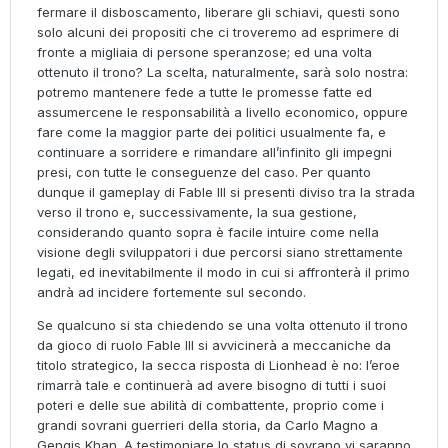
fermare il disboscamento, liberare gli schiavi, questi sono
solo alcuni dei propositi che ci troveremo ad esprimere di
fronte a migliaia di persone speranzose; ed una volta
ottenuto il trono? La scelta, naturalmente, sarà solo nostra:
potremo mantenere fede a tutte le promesse fatte ed
assumercene le responsabilità a livello economico, oppure
fare come la maggior parte dei politici usualmente fa, e
continuare a sorridere e rimandare all’infinito gli impegni
presi, con tutte le conseguenze del caso. Per quanto
dunque il gameplay di Fable III si presenti diviso tra la strada
verso il trono e, successivamente, la sua gestione,
considerando quanto sopra è facile intuire come nella
visione degli sviluppatori i due percorsi siano strettamente
legati, ed inevitabilmente il modo in cui si affronterà il primo
andrà ad incidere fortemente sul secondo.
Se qualcuno si sta chiedendo se una volta ottenuto il trono
da gioco di ruolo Fable III si avvicinerà a meccaniche da
titolo strategico, la secca risposta di Lionhead è no: l’eroe
rimarrà tale e continuerà ad avere bisogno di tutti i suoi
poteri e delle sue abilità di combattente, proprio come i
grandi sovrani guerrieri della storia, da Carlo Magno a
Gengis Khan. A testimoniare lo status di sovrano vi saranno