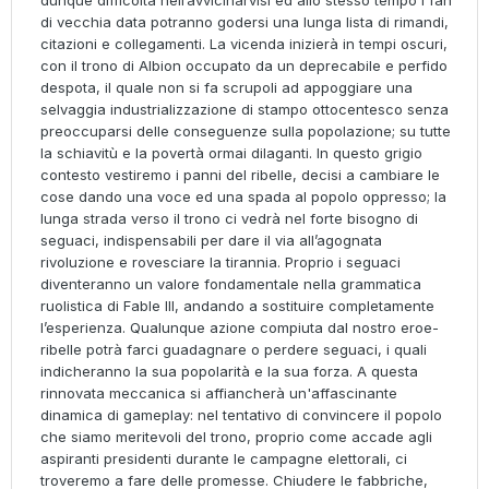
dunque difficoltà nell’avvicinarvisi ed allo stesso tempo i fan
di vecchia data potranno godersi una lunga lista di rimandi,
citazioni e collegamenti. La vicenda inizierà in tempi oscuri,
con il trono di Albion occupato da un deprecabile e perfido
despota, il quale non si fa scrupoli ad appoggiare una
selvaggia industrializzazione di stampo ottocentesco senza
preoccuparsi delle conseguenze sulla popolazione; su tutte
la schiavitù e la povertà ormai dilaganti. In questo grigio
contesto vestiremo i panni del ribelle, decisi a cambiare le
cose dando una voce ed una spada al popolo oppresso; la
lunga strada verso il trono ci vedrà nel forte bisogno di
seguaci, indispensabili per dare il via all’agognata
rivoluzione e rovesciare la tirannia. Proprio i seguaci
diventeranno un valore fondamentale nella grammatica
ruolistica di Fable III, andando a sostituire completamente
l’esperienza. Qualunque azione compiuta dal nostro eroe-
ribelle potrà farci guadagnare o perdere seguaci, i quali
indicheranno la sua popolarità e la sua forza. A questa
rinnovata meccanica si affiancherà un'affascinante
dinamica di gameplay: nel tentativo di convincere il popolo
che siamo meritevoli del trono, proprio come accade agli
aspiranti presidenti durante le campagne elettorali, ci
troveremo a fare delle promesse. Chiudere le fabbriche,