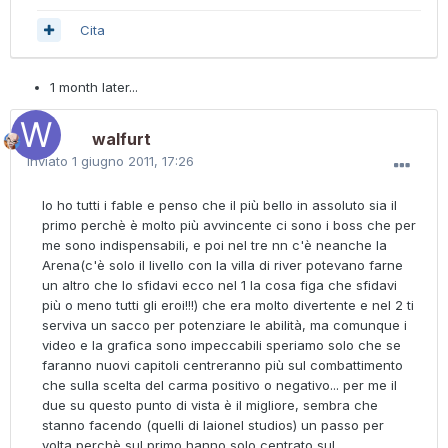
Cita
1 month later...
walfurt
Inviato
1 giugno 2011, 17:26
Io ho tutti i fable e penso che il più bello in assoluto sia il
primo perchè è molto più avvincente ci sono i boss che per
me sono indispensabili, e poi nel tre nn c'è neanche la
Arena(c'è solo il livello con la villa di river potevano farne
un altro che lo sfidavi ecco nel 1 la cosa figa che sfidavi
più o meno tutti gli eroi!!!) che era molto divertente e nel 2 ti
serviva un sacco per potenziare le abilità, ma comunque i
video e la grafica sono impeccabili speriamo solo che se
faranno nuovi capitoli centreranno più sul combattimento
che sulla scelta del carma positivo o negativo... per me il
due su questo punto di vista è il migliore, sembra che
stanno facendo (quelli di laionel studios) un passo per
volta perchè sul primo hanno solo centrato sul