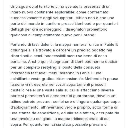
Uno sguardo al territorio ci ha svelato la presenza di un
intero nuovo continente esplorabile: come confermato
successivamente dagli sviluppatori, Albion non è che una
parte del mondo in cantiere presso Lionhead e per quanto i
dettagli per ora scarseggino, i disegnatori promettono
qualcosa di completamente nuovo per il brand.
Parlando di tasti dolenti, la mappa non era l’unico in Fable II:
chiunque si sia trovato a cercare un preciso oggetto nei
disordinati e semi-inaccessibili menu sa bene di cosa
parliamo. Anche qui i disegnatori di Lionhead hanno deciso
per un completo restyling: al posto della consueta
interfaccia testuale i menu avranno in Fable III una
scintillante veste grafica tridimensionale. Mettendo in pausa
l’azione vi ritroverete nei vostri appartamenti presso il
castello reale: una vasta sala su cui si affacciano diverse
porte vi permetterà di accedere al guardaroba, dove in un
attimo potrete provare, combinare o tingere qualunque capo
d’abbigliamento, all’inventario vero e proprio, sotto forma di
una stanza da esposizione, ed alla sala tattica, occupata da
una tavolo su cui giace la mappa tridimensionale di cui
sopra. Per quanto non ci sia stato possibile provare di