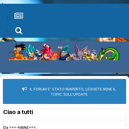
Welcome
IL FORUM E' STATO RIAPERTO, LEGGETE BENE IL
TOPIC SULL'UPDATE
Ciao a tutti
Da
===-HAN£===
,