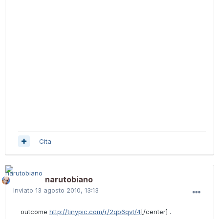
Cita
narutobiano
Inviato
13 agosto 2010, 13:13
outcome
http://tinypic.com/r/2qb6qvt/4
[/center] .