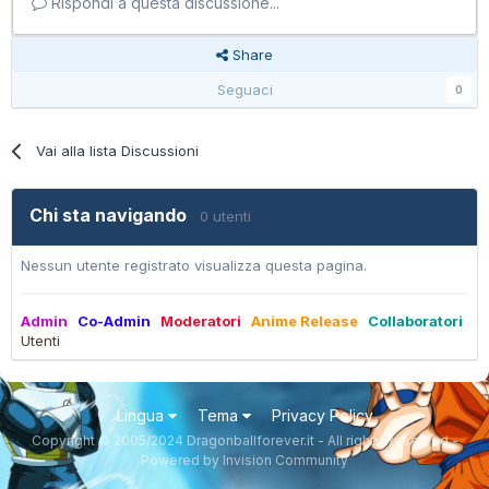
Rispondi a questa discussione...
Share
Seguaci
0
Vai alla lista Discussioni
Chi sta navigando
0 utenti
Nessun utente registrato visualizza questa pagina.
Admin
Co-Admin
Moderatori
Anime Release
Collaboratori
Utenti
Lingua
Tema
Privacy Policy
Copyright © 2005/2024 Dragonballforever.it - All rights Reserved -
Powered by Invision Community