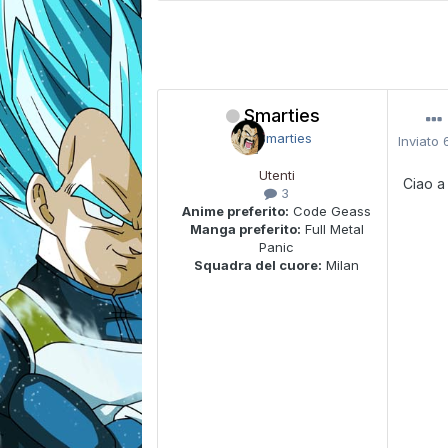
Smarties
Inviato
Utenti
Ciao a 
3
Anime preferito:
Code Geass
Manga preferito:
Full Metal
Panic
Squadra del cuore:
Milan