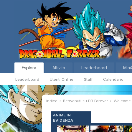
Esplora
Attività
Leaderboard
Mini
Leaderboard
Utenti Online
Staff
Calendario
Indice
Benvenuti su DB Forever
Welcom
ANIME IN
EVIDENZA