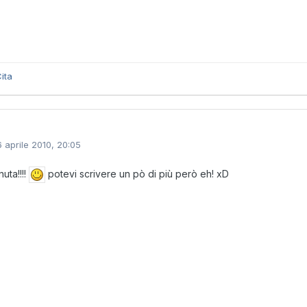
ita
6 aprile 2010, 20:05
uta!!!!
potevi scrivere un pò di più però eh! xD