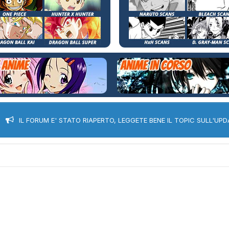
IL FORUM E' STATO RIAPERTO, LEGGETE BENE IL TOPIC SULL'UPD