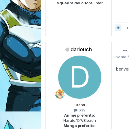
Squadra del cuore:
Inter
C
dariouch
Inviato
benven
Utenti
639
Anime preferito:
Naruto/OP/Bleach
Manga preferito: