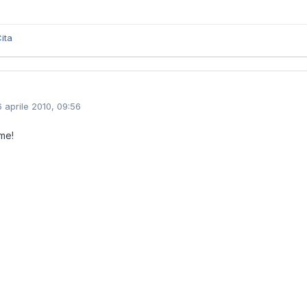
ita
6 aprile 2010, 09:56
me!