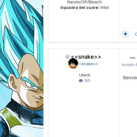
Naruto/OP/Bleach
Squadra del cuore:
Inter
C
<<snake>>
Inviato
Utenti
Benven
195