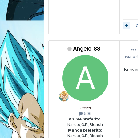
C
Angelo_88
Inviato
Benven
Utenti
506
Anime preferito:
Naruto,O.P.,Bleach
Manga preferito:
Naruto,O.P.,Bleach