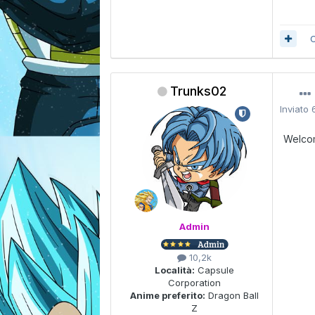
C
Trunks02
Inviato
Welco
Admin
10,2k
Località:
Capsule
Corporation
Anime preferito:
Dragon Ball
Z