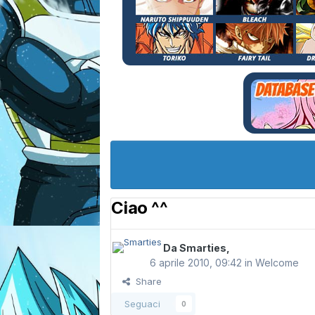
Ciao ^^
Da
Smarties
,
6 aprile 2010, 09:42
in
Welcome
Share
Seguaci
0