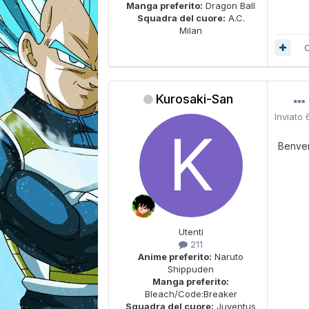
Manga preferito:
Dragon Ball
Squadra del cuore:
A.C.
Milan
C
Kurosaki-San
Inviato
Benve
Utenti
211
Anime preferito:
Naruto
Shippuden
Manga preferito:
Bleach/Code:Breaker
Squadra del cuore:
Juventus