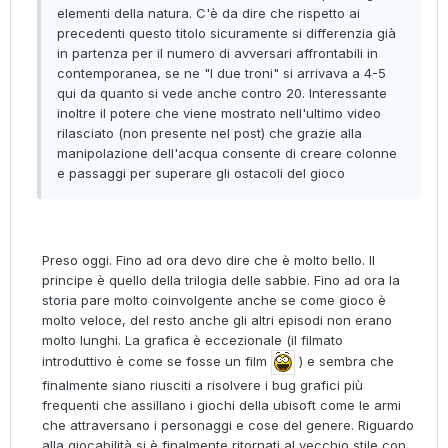
elementi della natura. C'è da dire che rispetto ai
precedenti questo titolo sicuramente si differenzia già
in partenza per il numero di avversari affrontabili in
contemporanea, se ne "I due troni" si arrivava a 4-5
qui da quanto si vede anche contro 20. Interessante
inoltre il potere che viene mostrato nell'ultimo video
rilasciato (non presente nel post) che grazie alla
manipolazione dell'acqua consente di creare colonne
e passaggi per superare gli ostacoli del gioco
Preso oggi. Fino ad ora devo dire che è molto bello. Il
principe è quello della trilogia delle sabbie. Fino ad ora la
storia pare molto coinvolgente anche se come gioco è
molto veloce, del resto anche gli altri episodi non erano
molto lunghi. La grafica è eccezionale (il filmato
introduttivo è come se fosse un film
) e sembra che
finalmente siano riusciti a risolvere i bug grafici più
frequenti che assillano i giochi della ubisoft come le armi
che attraversano i personaggi e cose del genere. Riguardo
alla giocabilità si è finalmente ritornati al vecchio stile con